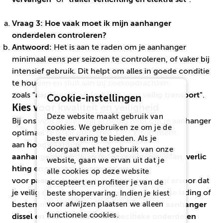
Vraag 3: Hoe vaak moet ik mijn aanhanger
onderdelen controleren?
Antwoord:
Het is aan te raden om je aanhanger
minimaal eens per seizoen te controleren, of vaker bij
intensief gebruik. Dit helpt om alles in goede conditie
te houden en sluit aan bij zoekopdrachten
zoals
"aanhanger onderdelen voor veilig transport"
.
Cookie-instellingen
Kies voor kwaliteit en veiligheid
Deze website maakt gebruik van
Bij ons vind je alles wat je nodig hebt om je aanhanger
cookies. We gebruiken ze om je de
optimaal te laten presteren. Ons assortiment
beste ervaring te bieden. Als je
aan
hoogwaardige
doorgaat met het gebruik van onze
aanhangeronderdelen
(zoals
remmen
,
wielen
,
verlic
website, gaan we ervan uit dat je
hting
en specifieke onderdelen
alle cookies op deze website
voor
paardentrailers
en
boottrailers
) zorgt ervoor dat
accepteert en profiteer je van de
je veilig en efficiënt kunt rijden, ongeacht de lading of
beste shopervaring. Indien je kiest
voor
afwijzen
plaatsen we alleen
bestemming. Of je nu op zoek bent naar
"aanhanger
functionele cookies.
dissel en draaikransen"
of
"specifieke onderdelen