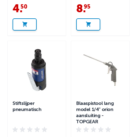
4
.
8
.
50
95
Stiftslijper
Blaaspistool lang
pneumatisch
model 1/4" orion
aansluiting -
TOPGEAR