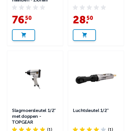
naalden - Zionair
76
.
28
.
50
50
Slagmoersleutel 1/2"
Luchtsleutel 1/2"
met doppen -
TOPGEAR
(1)
(1)