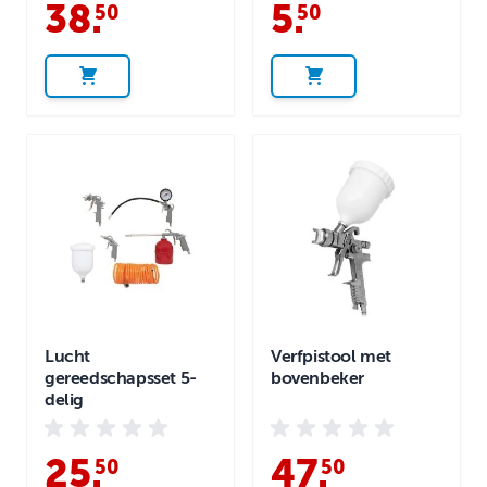
38
.
5
.
50
50
Lucht
Verfpistool met
gereedschapsset 5-
bovenbeker
delig
25
.
47
.
50
50