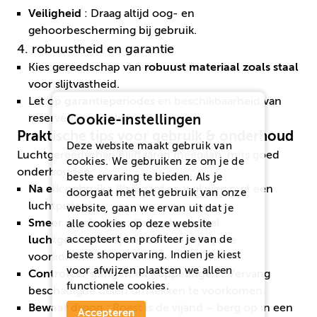
Veiligheid
: Draag altijd oog- en
gehoorbescherming bij gebruik.
4. robuustheid en garantie
Kies gereedschap van
robuust materiaal zoals staal
voor slijtvastheid.
Let op
garantieperiodes
en beschikbaarheid van
Cookie-instellingen
reserve onderdelen.
Praktische tips voor gebruik & onderhoud
Deze website maakt gebruik van
Luchtgereedschap blijft jaren meegaan, mits goed
cookies. We gebruiken ze om je de
onderhouden:
beste ervaring te bieden. Als je
Na elk gebruik
: Blaas stof en vuil weg met een
doorgaat met het gebruik van onze
luchtpistool.
website, gaan we ervan uit dat je
Smeer regelmatig
: Gebruik speciaal
alle cookies op deze website
accepteert en profiteer je van de
luchtgereedschapssmeer
om slijtage te
beste shopervaring. Indien je kiest
voorkomen.
voor
afwijzen
plaatsen we alleen
Controleer slangen en koppelingen
: Vervang
functionele cookies.
beschadigde delen om lekken te voorkomen.
Bewaar droog
: Roest is de vijand – berg op in een
Accepteren