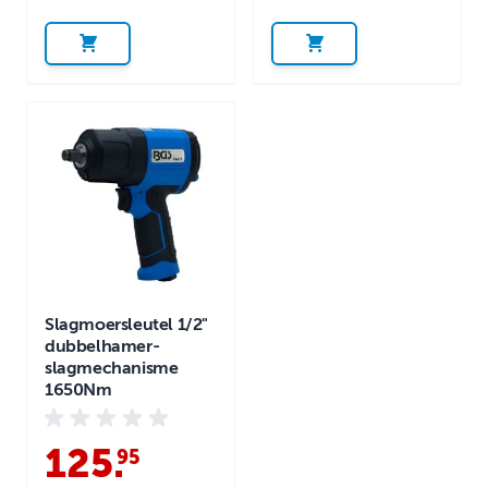
Slagmoersleutel 1/2"
dubbelhamer-
slagmechanisme
1650Nm
125
.
95