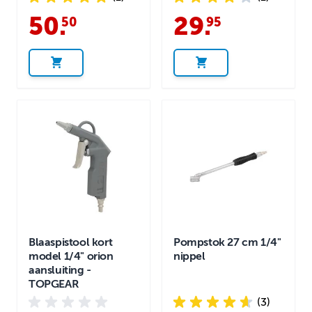
50
.
29
.
50
95
Blaaspistool kort
Pompstok 27 cm 1/4"
model 1/4" orion
nippel
aansluiting -
TOPGEAR
(3)