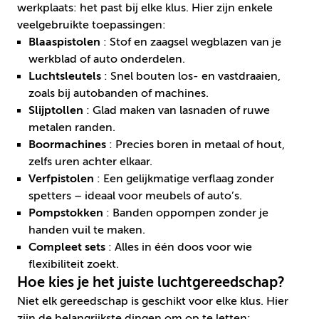
werkplaats: het past bij elke klus. Hier zijn enkele
veelgebruikte toepassingen:
Blaaspistolen
: Stof en zaagsel wegblazen van je
werkblad of auto onderdelen.
Luchtsleutels
: Snel bouten los- en vastdraaien,
zoals bij autobanden of machines.
Slijptollen
: Glad maken van lasnaden of ruwe
metalen randen.
Boormachines
: Precies boren in metaal of hout,
zelfs uren achter elkaar.
Verfpistolen
: Een gelijkmatige verflaag zonder
spetters – ideaal voor meubels of auto’s.
Pompstokken
: Banden oppompen zonder je
handen vuil te maken.
Compleet sets
: Alles in één doos voor wie
flexibiliteit zoekt.
Hoe kies je het juiste luchtgereedschap?
Niet elk gereedschap is geschikt voor elke klus. Hier
zijn de belangrijkste dingen om op te letten: