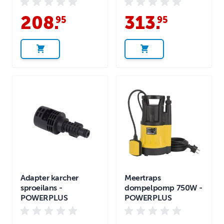
208
.
313
.
95
95
Adapter karcher
Meertraps
sproeilans -
dompelpomp 750W -
POWERPLUS
POWERPLUS