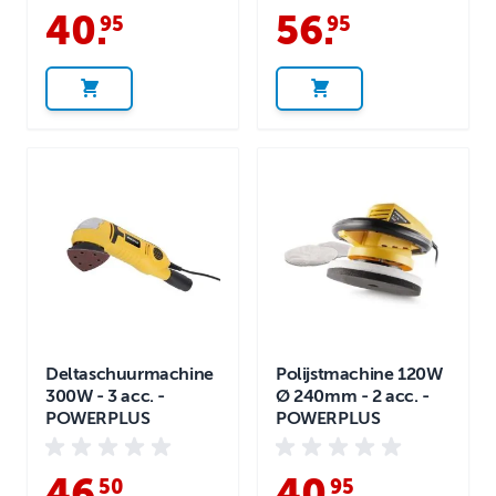
40
.
56
.
95
95
Deltaschuurmachine
Polijstmachine 120W
300W - 3 acc. -
Ø 240mm - 2 acc. -
POWERPLUS
POWERPLUS
46
.
40
.
50
95