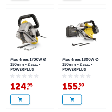
Muurfrees 1700W Ø
Muurfrees 1800W Ø
150mm - 2 acc. -
150mm - 2 acc. -
POWERPLUS
POWERPLUS
124
.
155
.
95
50