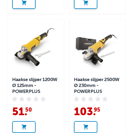
Haakse slijper 1200W
Haakse slijper 2500W
Ø 125mm -
Ø 230mm -
POWERPLUS
POWERPLUS
51
.
103
.
50
95