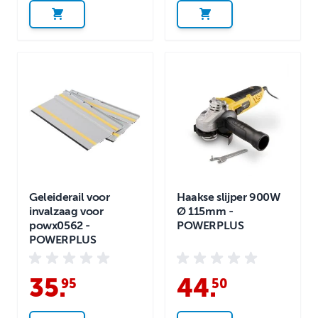
Geleiderail voor
Haakse slijper 900W
invalzaag voor
Ø 115mm -
powx0562 -
POWERPLUS
POWERPLUS
35
.
44
.
95
50