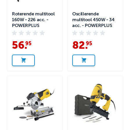
Roterende multitool
Oscillerende
160W - 226 acc. -
multitool 450W - 34
POWERPLUS
acc. - POWERPLUS
56
.
82
.
95
95