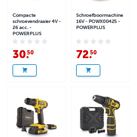
Compacte
Schroefboormachine
schroevendraaier 4V -
16V - POWX00425 -
26 acc. -
POWERPLUS
POWERPLUS
30
.
72
.
50
50