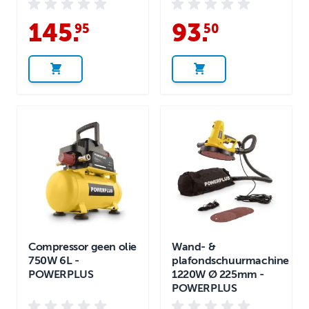
145
.
93
.
95
50
Compressor geen olie
Wand- &
750W 6L -
plafondschuurmachine
POWERPLUS
1220W Ø 225mm -
POWERPLUS