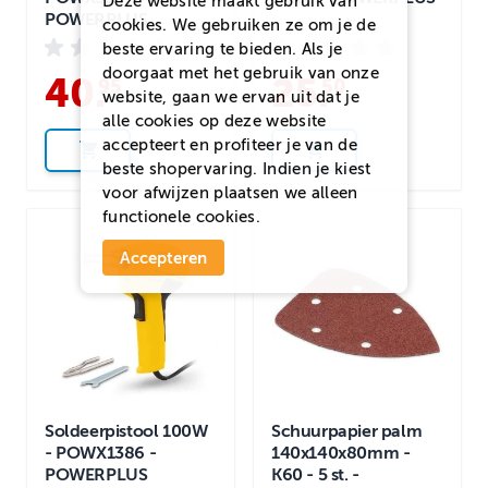
Deze website maakt gebruik van
POWERPLUS
cookies. We gebruiken ze om je de
beste ervaring te bieden. Als je
doorgaat met het gebruik van onze
40
.
25
.
95
50
website, gaan we ervan uit dat je
alle cookies op deze website
accepteert en profiteer je van de
beste shopervaring. Indien je kiest
voor
afwijzen
plaatsen we alleen
functionele cookies.
Accepteren
Soldeerpistool 100W
Schuurpapier palm
- POWX1386 -
140x140x80mm -
POWERPLUS
K60 - 5 st. -