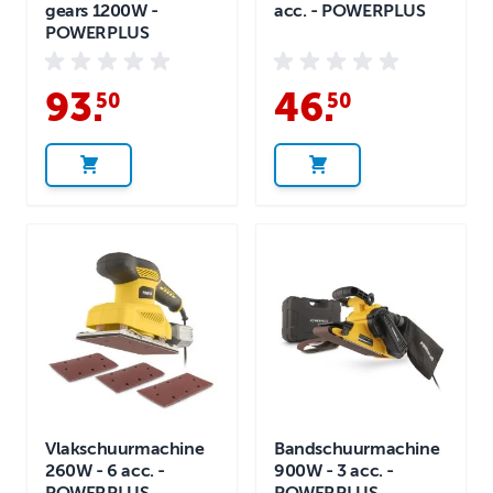
gears 1200W -
acc. - POWERPLUS
POWERPLUS
93
.
46
.
50
50
Vlakschuurmachine
Bandschuurmachine
260W - 6 acc. -
900W - 3 acc. -