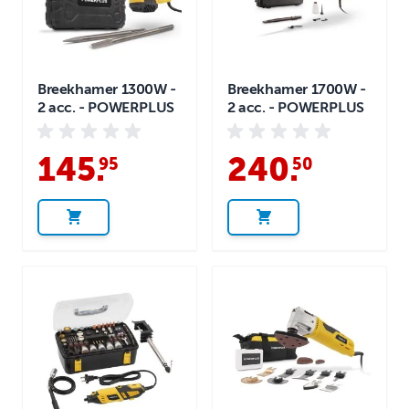
Breekhamer 1300W -
Breekhamer 1700W -
2 acc. - POWERPLUS
2 acc. - POWERPLUS
145
.
240
.
95
50