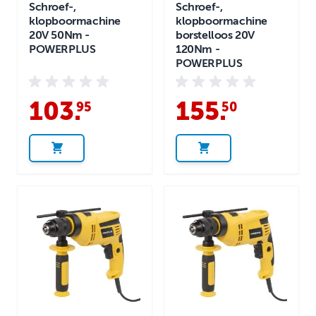
Schroef-,
Schroef-,
klopboormachine
klopboormachine
20V 50Nm -
borstelloos 20V
POWERPLUS
120Nm -
POWERPLUS
103
.
155
.
95
50