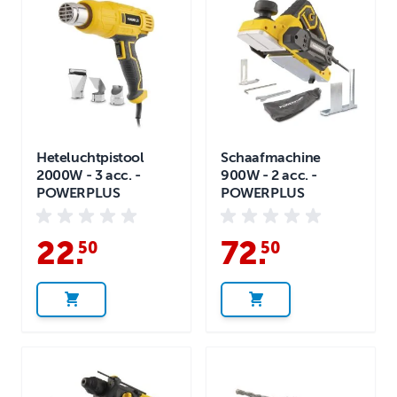
Heteluchtpistool
Schaafmachine
2000W - 3 acc. -
900W - 2 acc. -
POWERPLUS
POWERPLUS
22
.
72
.
50
50