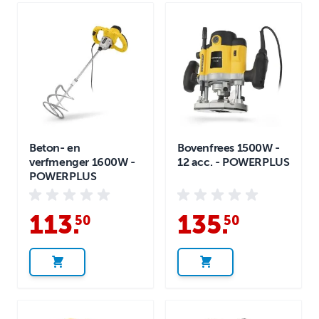
Beton- en
Bovenfrees 1500W -
verfmenger 1600W -
12 acc. - POWERPLUS
POWERPLUS
113
.
135
.
50
50