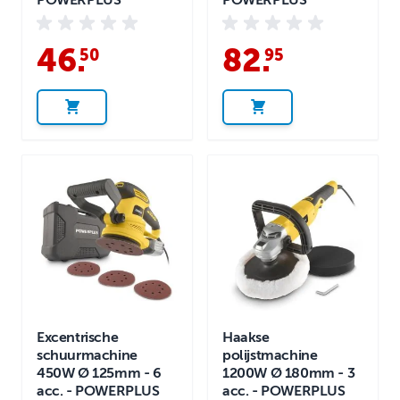
POWERPLUS
POWERPLUS
46
.
82
.
50
95
Excentrische
Haakse
schuurmachine
polijstmachine
450W Ø 125mm - 6
1200W Ø 180mm - 3
acc. - POWERPLUS
acc. - POWERPLUS