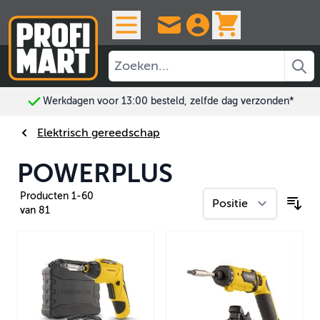
Ga naar de inhoud
View cart, 
Altijd 30 dagen bedenktijd
Elektrisch gereedschap
POWERPLUS
Producten
1
-
60
van
81