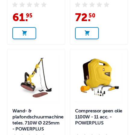
61
.
72
.
95
50
Wand- &
Compressor geen olie
plafondschuurmachine
1100W - 11 acc. -
teles. 710W Ø 225mm
POWERPLUS
- POWERPLUS