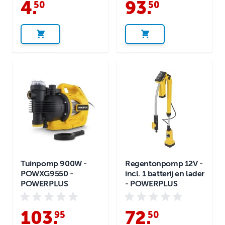
4
.
93
.
50
50
Tuinpomp 900W -
Regentonpomp 12V -
POWXG9550 -
incl. 1 batterij en lader
POWERPLUS
- POWERPLUS
103
.
72
.
95
50