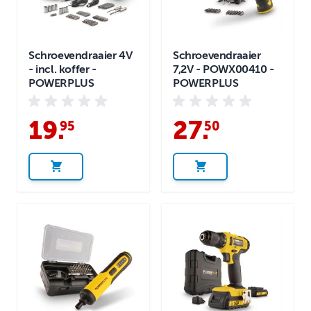
Schroevendraaier 4V
Schroevendraaier
- incl. koffer -
7,2V - POWX00410 -
POWERPLUS
POWERPLUS
19
.
27
.
95
50