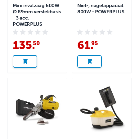
Mini invalzaag 600W
Niet-, nagelapparaat
Ø 89mm verstekbasis
800W - POWERPLUS
- 3 acc. -
POWERPLUS
135
.
61
.
50
95