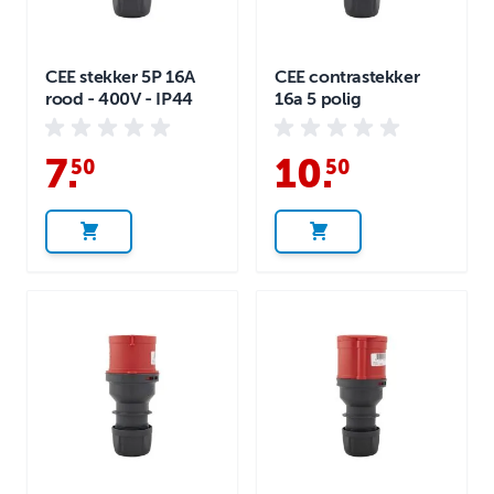
CEE stekker 5P 16A
CEE contrastekker
rood - 400V - IP44
16a 5 polig
7
.
10
.
50
50