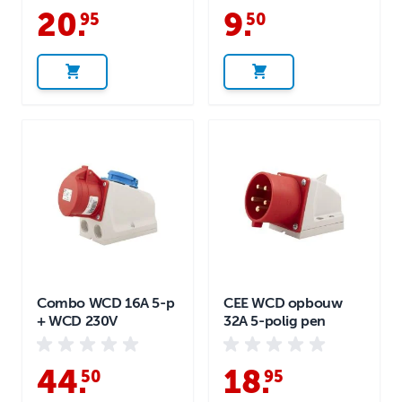
20
.
9
.
95
50
Combo WCD 16A 5-p
CEE WCD opbouw
+ WCD 230V
32A 5-polig pen
44
.
18
.
50
95