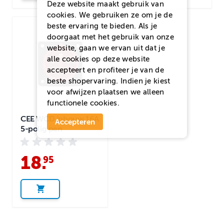
Deze website maakt gebruik van
cookies. We gebruiken ze om je de
beste ervaring te bieden. Als je
doorgaat met het gebruik van onze
website, gaan we ervan uit dat je
alle cookies op deze website
accepteert en profiteer je van de
beste shopervaring. Indien je kiest
voor
afwijzen
plaatsen we alleen
functionele cookies.
CEE WCD inbouw 16A
Accepteren
5-polig pen
18
.
95