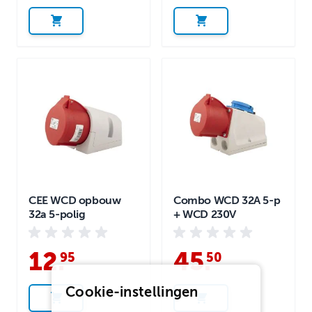
CEE WCD opbouw
Combo WCD 32A 5-p
32a 5-polig
+ WCD 230V
12
.
45
.
95
50
Cookie-instellingen