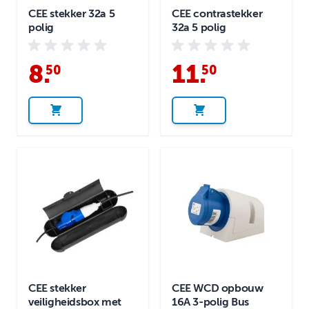
CEE stekker 32a 5
CEE contrastekker
polig
32a 5 polig
8
.
11
.
50
50
CEE stekker
CEE WCD opbouw
veiligheidsbox met
16A 3-polig Bus