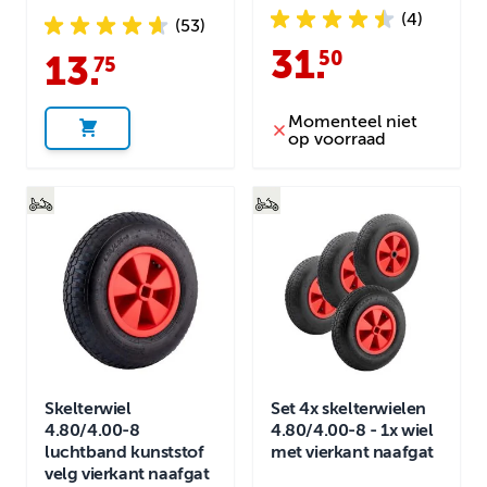
(4)
(53)
31
.
50
13
.
75
Momenteel niet
op voorraad
Skelterwiel
Set 4x skelterwielen
4.80/4.00-8
4.80/4.00-8 - 1x wiel
luchtband kunststof
met vierkant naafgat
velg vierkant naafgat