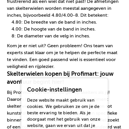
frustrerend als een wiel dat niet past! De afmetingen
van skelterwielen worden meestal aangegeven in
inches, bijvoorbeeld 4.80/4.00-8. Dit betekent:
4.80: De breedte van de band in inches.
4.00: De hoogte van de band in inches.
8: De diameter van de velg in inches.
Kom je er niet uit? Geen probleem! Ons team van
experts staat klaar om je te helpen de perfecte maat
te vinden. Een goed passend wiel is essentieel voor
veiligheid en rijplezier.
Skelterwielen kopen bij Profimart: jouw
avontuur begint hier!
Cookie-instellingen
Bij Profimart zijn we net zo gek op skelters als jij!
Daarom hebben we een uitgebreid assortiment
Deze website maakt gebruik van
skelterwielen samengesteld, van luchtbanden tot
cookies. We gebruiken ze om je de
beste ervaring te bieden. Als je
kunststof of metalen velgen. Of je nu een specifieke
doorgaat met het gebruik van onze
binnen- en buitenband 4.80/4.00-8 lijnprofiel
zoekt
website, gaan we ervan uit dat je
of een complete set, bij ons vind je gegarandeerd wat