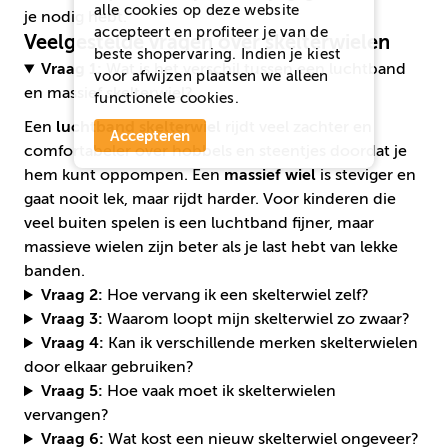
alle cookies op deze website
je nodig hebt.
accepteert en profiteer je van de
Veelgestelde vragen over skelterwielen
beste shopervaring. Indien je kiest
Vraag 1:
Wat is het verschil tussen een luchtband
voor
afwijzen
plaatsen we alleen
en massief skelterwiel?
functionele cookies.
Een
luchtband skelterwiel
rijdt veel zachter en
Accepteren
comfortabeler over hobbels en steentjes doordat je
hem kunt oppompen. Een
massief wiel
is steviger en
gaat nooit lek, maar rijdt harder. Voor kinderen die
veel buiten spelen is een luchtband fijner, maar
massieve wielen zijn beter als je last hebt van lekke
banden.
Vraag 2:
Hoe vervang ik een skelterwiel zelf?
Vraag 3:
Waarom loopt mijn skelterwiel zo zwaar?
Vraag 4:
Kan ik verschillende merken skelterwielen
door elkaar gebruiken?
Vraag 5:
Hoe vaak moet ik skelterwielen
vervangen?
Vraag 6:
Wat kost een nieuw skelterwiel ongeveer?