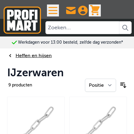
Ga naar de inhoud
View cart, 
Werkdagen voor 13:00 besteld, zelfde dag verzonden*
Heffen en hijsen
IJzerwaren
9
producten