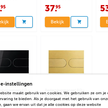
.
37
.
5
95
95
kijk
Bekijk
e-instellingen
ningspaneel RD -
Bedieningspaneel RD -
ebsite maakt gebruik van cookies. We gebruiken ze om je 
 zwart - voor
geborsteld goud - voor
rvaring te bieden. Als je doorgaat met het gebruik van onz
it Duofix UP320
Geberit Duofix UP320
, gaan we ervan uit dat je alle cookies op deze website
0 - WAHLBACH
UP720 - WAHLBACH