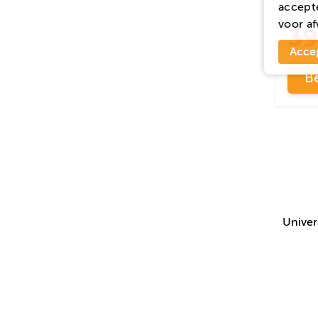
accepte
voor
af
39
Acce
Be
Univer