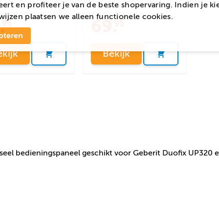
ert en profiteer je van de beste shopervaring. Indien je ki
wijzen
plaatsen we alleen functionele cookies.
.
69
.
95
95
pteren
kijk
Bekijk
seel bedieningspaneel geschikt voor Geberit Duofix UP320 