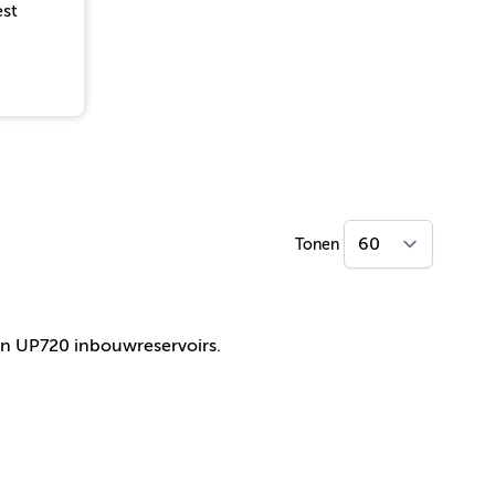
est
Tonen
en UP720 inbouwreservoirs.