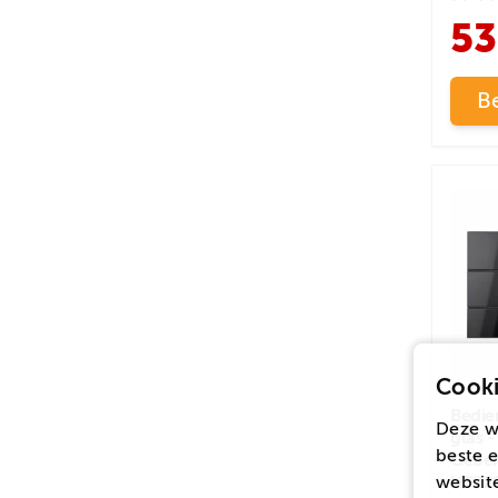
53
Be
Cooki
Bedie
Deze w
glas -
beste e
Geber
website
UP72