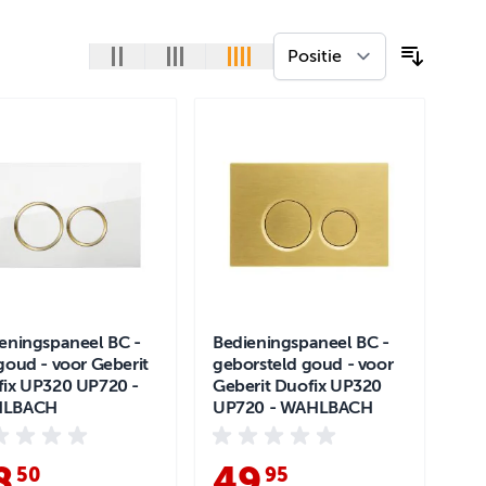
eningspaneel BC -
Bedieningspaneel BC -
goud - voor Geberit
geborsteld goud - voor
ix UP320 UP720 -
Geberit Duofix UP320
LBACH
UP720 - WAHLBACH
8
.
49
.
50
95