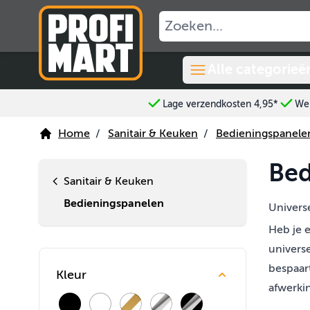
Ga naar de inhoud
Alle categorieë
Lage verzendkosten 4,95*
Wer
Home
/
Sanitair & Keuken
/
Bedieningspanele
Bed
Sanitair & Keuken
Bedieningspanelen
Univers
Heb je 
univers
bespaar
Kleur
afwerkin