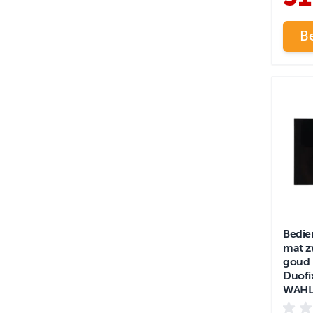
Be
Bedie
mat z
goud 
Duofi
WAHL