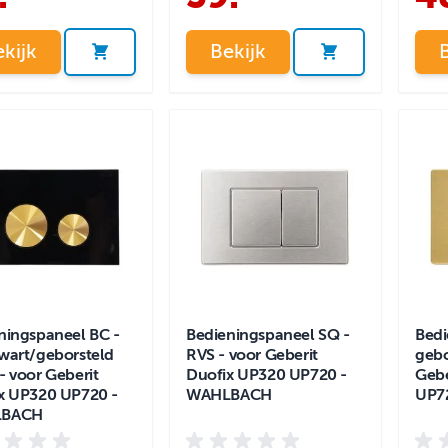
kijk
Bekijk
ningspaneel BC -
Bedieningspaneel SQ -
Bedi
wart/geborsteld
RVS - voor Geberit
gebo
- voor Geberit
Duofix UP320 UP720 -
Gebe
x UP320 UP720 -
WAHLBACH
UP7
BACH