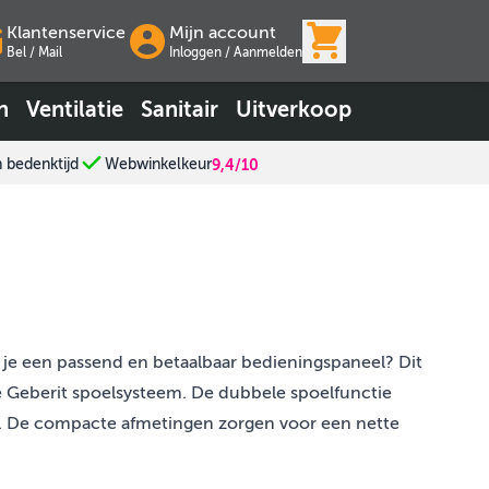
View cart, Wink
Klantenservice
Mijn account
Bel / Mail
Inloggen
/
Aanmelden
n
Ventilatie
Sanitair
Uitverkoop
n bedenktijd
Webwinkelkeur
9,4/10
je een passend en betaalbaar bedieningspaneel? Dit
de Geberit spoelsysteem. De dubbele spoelfunctie
ng. De compacte afmetingen zorgen voor een nette