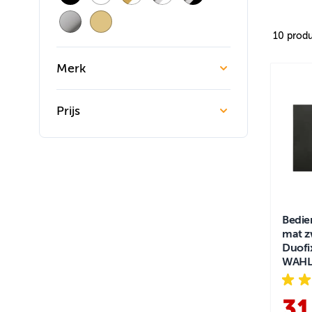
10
produ
Merk
Prijs
Skip to product list
Bedie
mat z
Duofi
WAHL
31