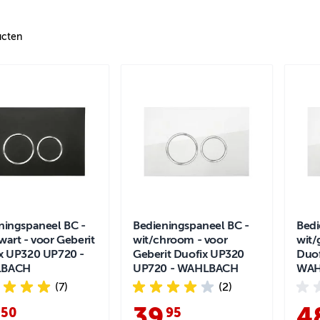
cten
ningspaneel BC -
Bedieningspaneel BC -
Bedi
wart - voor Geberit
wit/chroom - voor
wit/
x UP320 UP720 -
Geberit Duofix UP320
Duof
BACH
UP720 - WAHLBACH
WAH
(7)
(2)
.
39
.
4
50
95