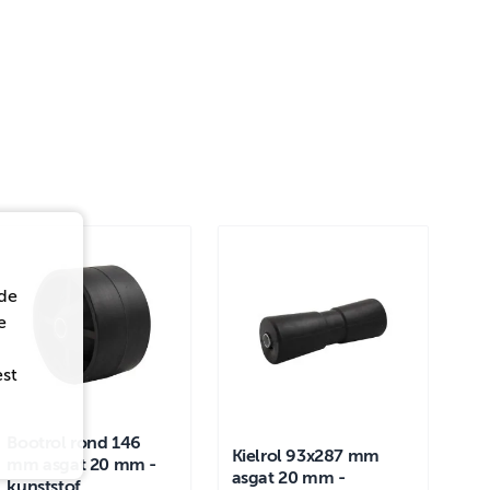
de
e
est
Bootrol rond 146
Kielrol 93x287 mm
mm asgat 20 mm -
asgat 20 mm -
kunststof