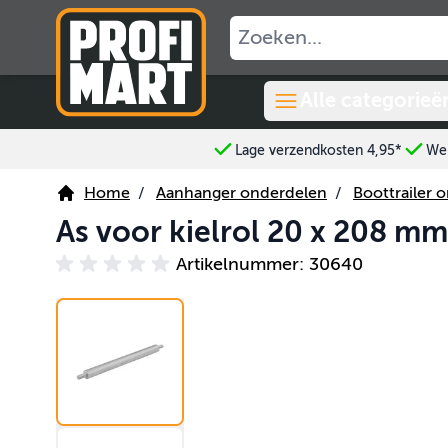
Ga naar de inhoud
Alle categorieë
Lage verzendkosten 4,95*
Wer
Home
/
Aanhanger onderdelen
/
Boottrailer 
As voor kielrol 20 x 208 mm
Artikelnummer: 30640