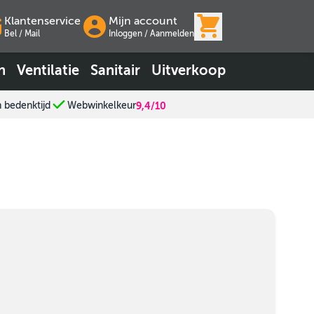
View cart, Wink
Klantenservice
Mijn account
Bel / Mail
Inloggen
/
Aanmelden
n
Ventilatie
Sanitair
Uitverkoop
n bedenktijd
Webwinkelkeur
9,4/10