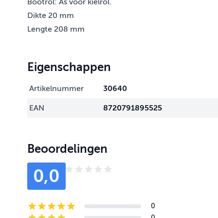
Bootrol: As voor kielrol.
Dikte 20 mm
Lengte 208 mm
Eigenschappen
Artikelnummer
30640
EAN
8720791895525
Beoordelingen
0,0
0
5-star reviews
0