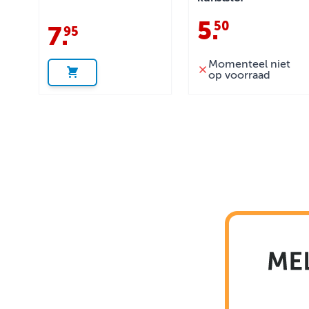
5
.
50
7
.
95
Momenteel niet
op voorraad