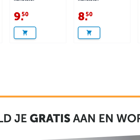
9
.
8
.
50
50