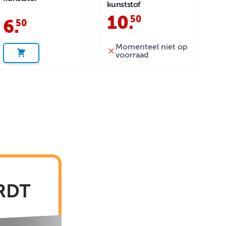
kunststof
10
.
50
6
.
50
Momenteel niet op
voorraad