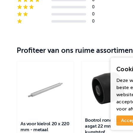
4-star reviews
0
3-star reviews
0
2-star reviews
0
1-star reviews
Profiteer van ons ruime assortimen
Cooki
Deze w
beste e
website
accepte
voor
af
Bootrol rond 115 mm
Acce
As voor kielrol 20 x 220
asgat 22 mm -
mm - metaal
kunststof