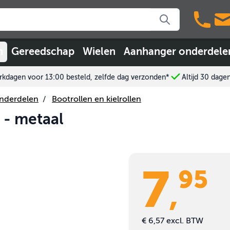
n
Gereedschap
Wielen
Aanhanger onderdele
kdagen voor 13:00 besteld, zelfde dag verzonden*
Altijd 30 dage
onderdelen
/
Bootrollen en kielrollen
 - metaal
7
95
,
€ 6,57
excl. BTW