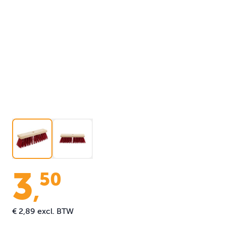
3
50
,
€ 2,89
excl. BTW