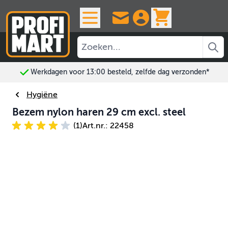
Ga naar de inhoud
View cart, 
Werkdagen voor 13:00 besteld, zelfde dag verzonden*
Hygiëne
Bezem nylon haren 29 cm excl. steel
(1)
Art.nr.: 22458