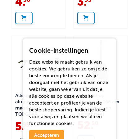
4
.
3
.
Cookie-instellingen
Deze website maakt gebruik van
cookies. We gebruiken ze om je de
beste ervaring te bieden. Als je
doorgaat met het gebruik van onze
website, gaan we ervan uit dat je
Allesgrijper 90 cm
Graanschop
alle cookies op deze website
aluminium met
aluminium 166 cm
accepteert en profiteer je van de
magneet -
met slijtstrip en
beste shopervaring. Indien je kiest
TOPGEAR
houtensteel
voor
afwijzen
plaatsen we alleen
52
.
50
5
.
functionele cookies.
95
Accepteren