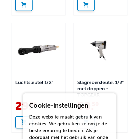
Luchtsleutel 1/2"
Slagmoersleutel 1/2"
met doppen -
TOPGEAR
29
.
50
.
95
50
Cookie-instellingen
Deze website maakt gebruik van
cookies. We gebruiken ze om je de
beste ervaring te bieden. Als je
doorgaat met het gebruik van onze