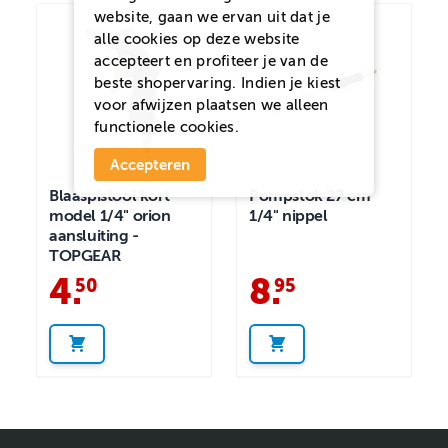
website, gaan we ervan uit dat je
alle cookies op deze website
accepteert en profiteer je van de
beste shopervaring. Indien je kiest
voor
afwijzen
plaatsen we alleen
functionele cookies.
Accepteren
Blaaspistool kort
Pompstok 27 cm
model 1/4" orion
1/4" nippel
aansluiting -
TOPGEAR
4
.
8
.
50
95