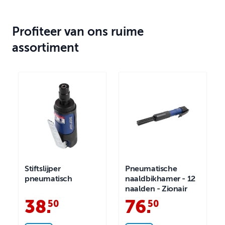
Profiteer van ons ruime
assortiment
Stiftslijper
Pneumatische
pneumatisch
naaldbikhamer - 12
naalden - Zionair
38
.
76
.
50
50