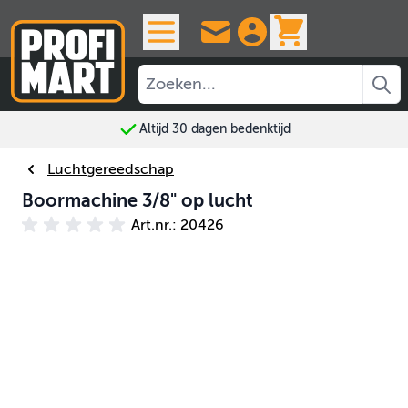
Ga naar de inhoud
View cart, 
Altijd 30 dagen bedenktijd
Luchtgereedschap
Boormachine 3/8" op lucht
Art.nr.: 20426