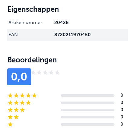
Eigenschappen
Artikelnummer
20426
EAN
8720211970450
Beoordelingen
0,0
0
5-star reviews
0
4-star reviews
0
3-star reviews
0
2-star reviews
0
1-star reviews