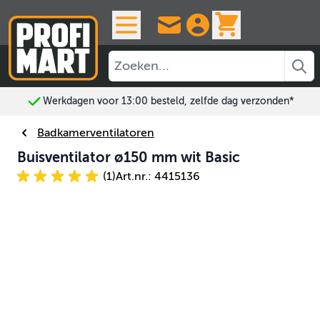
Ga naar de inhoud
View cart, 
Werkdagen voor 13:00 besteld, zelfde dag verzonden*
Badkamerventilatoren
Buisventilator ø150 mm wit Basic
(1)
Art.nr.: 4415136