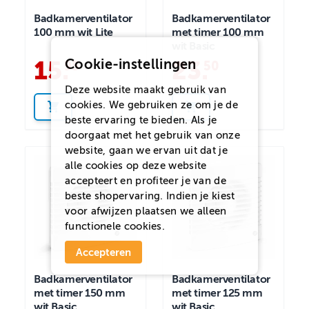
Badkamerventilator
Badkamerventilator
100 mm wit Lite
met timer 100 mm
wit Basic
15
.
23
.
Cookie-instellingen
95
50
Deze website maakt gebruik van
cookies. We gebruiken ze om je de
beste ervaring te bieden. Als je
doorgaat met het gebruik van onze
website, gaan we ervan uit dat je
alle cookies op deze website
accepteert en profiteer je van de
beste shopervaring. Indien je kiest
voor
afwijzen
plaatsen we alleen
functionele cookies.
Accepteren
Badkamerventilator
Badkamerventilator
met timer 150 mm
met timer 125 mm
wit Basic
wit Basic