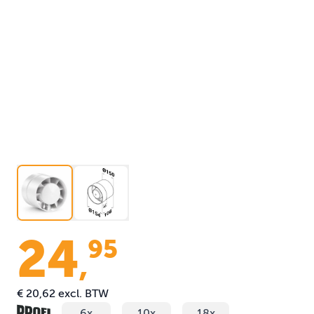
24
95
,
€ 20,62
excl. BTW
6x
10x
18x