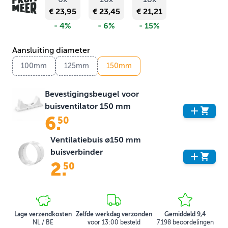
€ 23,95
€ 23,45
€ 21,21
- 4%
- 6%
- 15%
Aansluiting diameter
100mm
125mm
150mm
Bevestigingsbeugel voor
buisventilator 150 mm
6
.
50
Ventilatiebuis ø150 mm
buisverbinder
2
.
50
Lage verzendkosten
Zelfde werkdag verzonden
Gemiddeld 9,4
NL / BE
voor 13:00 besteld
7.198 beoordelingen