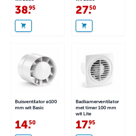
38
.
27
.
95
50
Buisventilator ø100
Badkamerventilator
mm wit Basic
met timer 100 mm
wit Lite
14
.
17
.
50
95