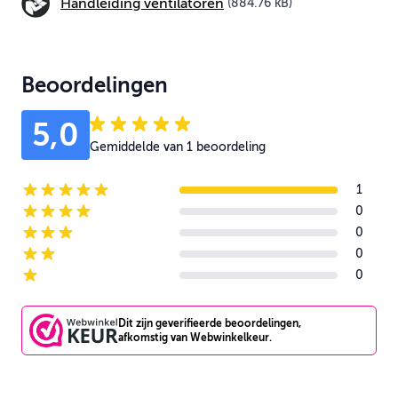
Handleiding ventilatoren
(884.76 kB)
Beoordelingen
5,0
Gemiddelde van 1 beoordeling
1
5-star reviews
0
4-star reviews
0
3-star reviews
0
2-star reviews
0
1-star reviews
Dit zijn geverifieerde beoordelingen,
afkomstig van Webwinkelkeur.