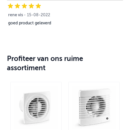
rene vis
15 augustus 2022
-
15-08-2022
goed product geleverd
Profiteer van ons ruime
assortiment