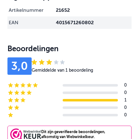
Artikelnummer
21652
EAN
4015671260802
Beoordelingen
3,0
Gemiddelde van 1 beoordeling
0
5-star reviews
0
4-star reviews
1
3-star reviews
0
2-star reviews
0
1-star reviews
Dit zijn geverifieerde beoordelingen,
afkomstig van Webwinkelkeur.