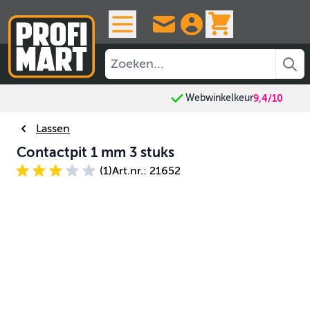
Ga naar de inhoud
View cart, 
Webwinkelkeur
9,4/10
Lassen
Contactpit 1 mm 3 stuks
(1)
Art.nr.: 21652