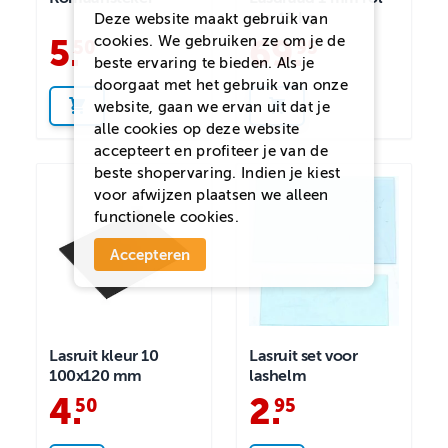
van 15 kg
Deze website maakt gebruik van
cookies. We gebruiken ze om je de
5
.
69
.
50
95
beste ervaring te bieden. Als je
doorgaat met het gebruik van onze
website, gaan we ervan uit dat je
alle cookies op deze website
accepteert en profiteer je van de
beste shopervaring. Indien je kiest
voor
afwijzen
plaatsen we alleen
functionele cookies.
Accepteren
Lasruit kleur 10
Lasruit set voor
100x120 mm
lashelm
4
.
2
.
50
95