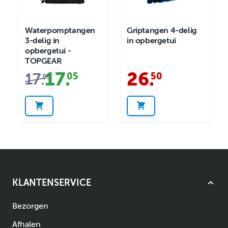
Waterpomptangen
Griptangen 4-delig
3-delig in
in opbergetui
opbergetui -
TOPGEAR
17
.
26
.
17
.
05
50
95
KLANTENSERVICE
Bezorgen
Afhalen