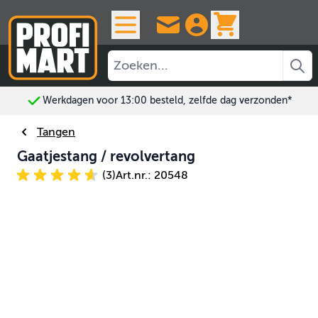
Ga naar de inhoud
View cart, 
Werkdagen voor 13:00 besteld, zelfde dag verzonden*
Tangen
Gaatjestang / revolvertang
(3)
Art.nr.: 20548