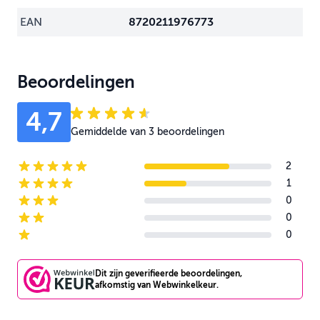
EAN
8720211976773
Beoordelingen
4,7
Gemiddelde van 3 beoordelingen
2
5-star reviews
1
4-star reviews
0
3-star reviews
0
2-star reviews
0
1-star reviews
Dit zijn geverifieerde beoordelingen,
afkomstig van Webwinkelkeur.