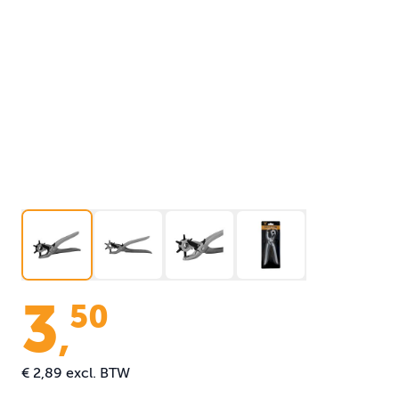
3
50
,
€ 2,89
excl. BTW