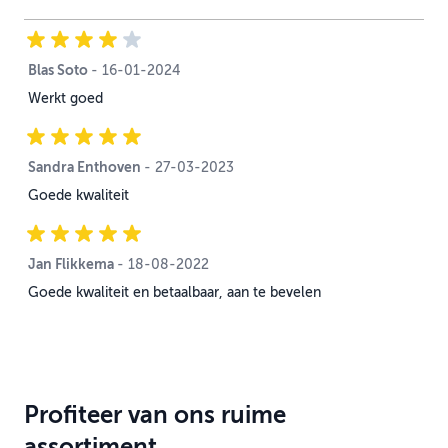
Blas Soto
16 januari 2024
-
16-01-2024
Werkt goed
Sandra Enthoven
27 maart 2023
-
27-03-2023
Goede kwaliteit
Jan Flikkema
18 augustus 2022
-
18-08-2022
Goede kwaliteit en betaalbaar, aan te bevelen
Profiteer van ons ruime
assortiment