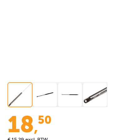
18
50
,
€ 15,29
excl. BTW