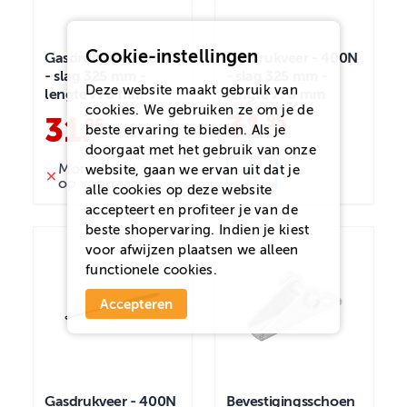
Cookie-instellingen
Gasdrukveer - 600N
Gasdrukveer - 400N
- slag 325 mm -
- slag 325 mm -
Deze website maakt gebruik van
lengte 770 mm
lengte 770 mm
cookies. We gebruiken ze om je de
31
.
95
31
.
95
beste ervaring te bieden. Als je
doorgaat met het gebruik van onze
Momenteel niet
website, gaan we ervan uit dat je
op voorraad
alle cookies op deze website
accepteert en profiteer je van de
beste shopervaring. Indien je kiest
voor
afwijzen
plaatsen we alleen
functionele cookies.
Accepteren
Gasdrukveer - 400N
Bevestigingsschoen