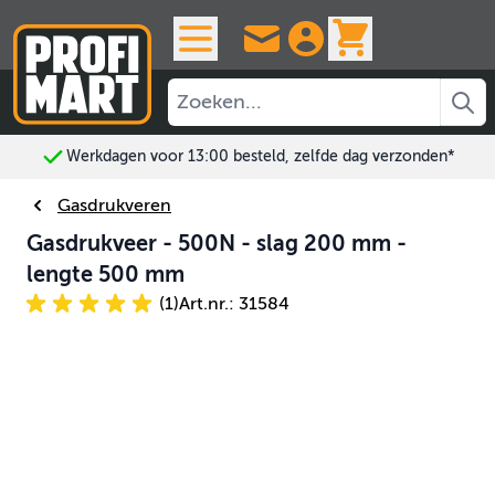
Ga naar de inhoud
View cart, 
Werkdagen voor 13:00 besteld, zelfde dag verzonden*
Gasdrukveren
Gasdrukveer - 500N - slag 200 mm -
lengte 500 mm
(1)
Art.nr.: 31584