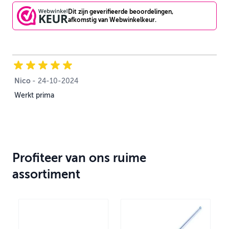
Dit zijn geverifieerde beoordelingen,
afkomstig van Webwinkelkeur.
Nico
24 oktober 2024
-
24-10-2024
Werkt prima
Profiteer van ons ruime
assortiment