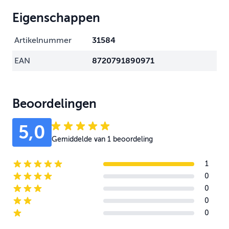
Eigenschappen
Artikelnummer
31584
EAN
8720791890971
Beoordelingen
5,0
Gemiddelde van 1 beoordeling
1
5-star reviews
0
4-star reviews
0
3-star reviews
0
2-star reviews
0
1-star reviews