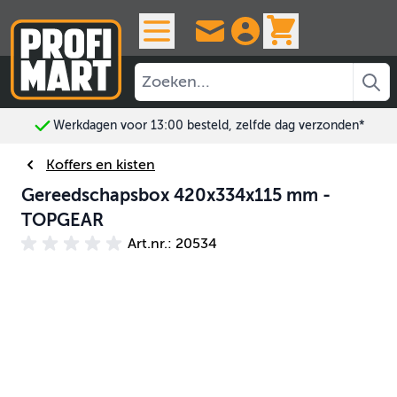
Ga naar de inhoud
View cart, 
Werkdagen voor 13:00 besteld, zelfde dag verzonden*
Koffers en kisten
Gereedschapsbox 420x334x115 mm -
TOPGEAR
Art.nr.: 20534