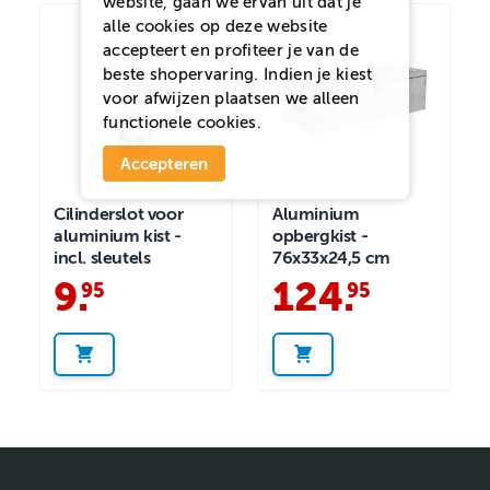
website, gaan we ervan uit dat je
alle cookies op deze website
accepteert en profiteer je van de
beste shopervaring. Indien je kiest
voor
afwijzen
plaatsen we alleen
functionele cookies.
Accepteren
Cilinderslot voor
Aluminium
aluminium kist -
opbergkist -
incl. sleutels
76x33x24,5 cm
9
.
124
.
95
95