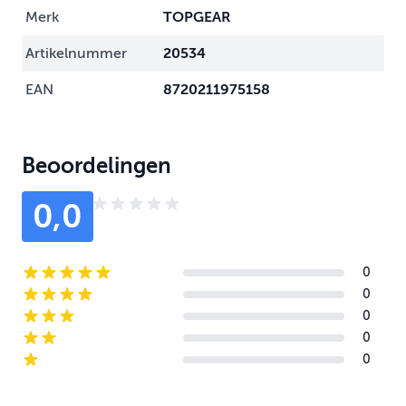
Merk
TOPGEAR
Artikelnummer
20534
EAN
8720211975158
Beoordelingen
0,0
0
5-star reviews
0
4-star reviews
0
3-star reviews
0
2-star reviews
0
1-star reviews