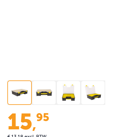
15
95
,
€ 13,18
excl. BTW