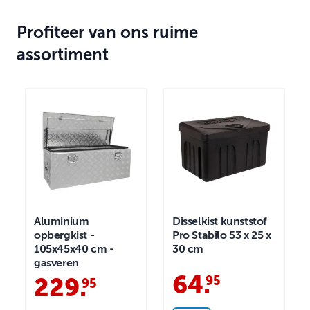
Profiteer van ons ruime
assortiment
Aluminium
Disselkist kunststof
opbergkist -
Pro Stabilo 53 x 25 x
105x45x40 cm -
30 cm
gasveren
64
.
95
229
.
95