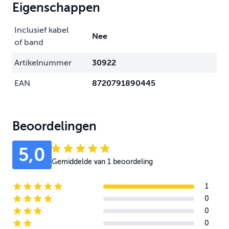
Eigenschappen
Inclusief kabel
Nee
of band
Artikelnummer
30922
EAN
8720791890445
Beoordelingen
5,0
Gemiddelde van 1 beoordeling
1
5-star reviews
0
4-star reviews
0
3-star reviews
0
2-star reviews