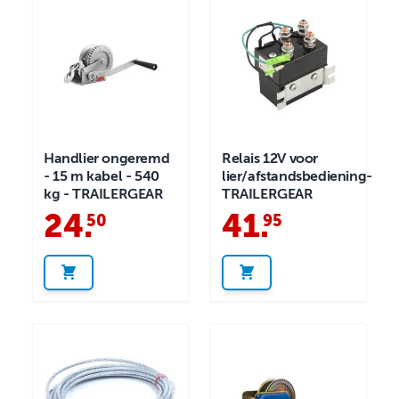
Handlier ongeremd
Relais 12V voor
- 15 m kabel - 540
lier/afstandsbediening-
kg - TRAILERGEAR
TRAILERGEAR
24
.
41
.
50
95