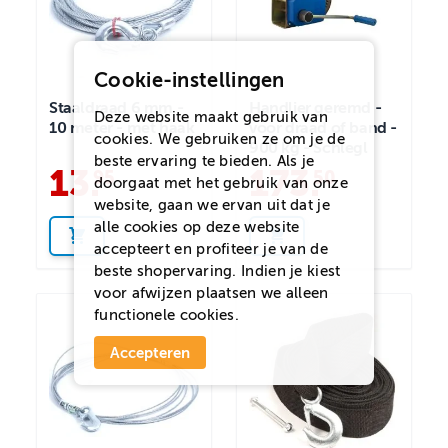
Cookie-instellingen
Staaldraad 6 mm -
Handlier geremd -
Deze website maakt gebruik van
10 meter - met haak
voor draad of band -
cookies. We gebruiken ze om je de
900 kg - Schlegl
beste ervaring te bieden. Als je
13
.
173
.
95
50
doorgaat met het gebruik van onze
website, gaan we ervan uit dat je
alle cookies op deze website
accepteert en profiteer je van de
beste shopervaring. Indien je kiest
voor
afwijzen
plaatsen we alleen
functionele cookies.
Accepteren