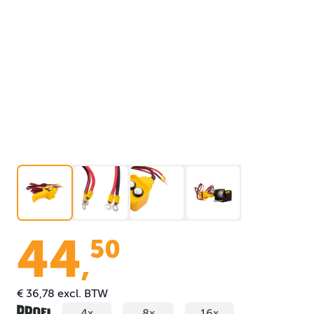
44
50
,
€ 36,78
excl. BTW
4x
8x
16x