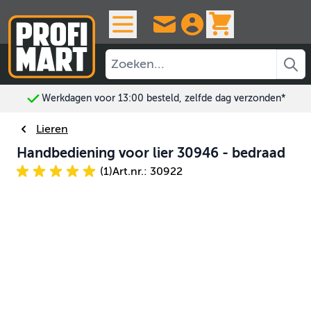
Ga naar de inhoud
View cart, 
Werkdagen voor 13:00 besteld, zelfde dag verzonden*
Lieren
Handbediening voor lier 30946 - bedraad
(1)
Art.nr.: 30922