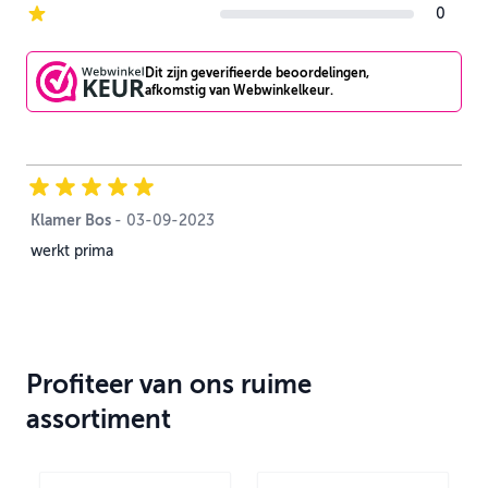
0
1-star reviews
Dit zijn geverifieerde beoordelingen,
afkomstig van Webwinkelkeur.
Klamer Bos
3 september 2023
-
03-09-2023
werkt prima
Profiteer van ons ruime
assortiment