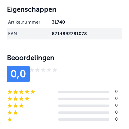
Eigenschappen
Artikelnummer
31740
EAN
8714892781078
Beoordelingen
0,0
0
5-star reviews
0
4-star reviews
0
3-star reviews
0
2-star reviews
0
1-star reviews