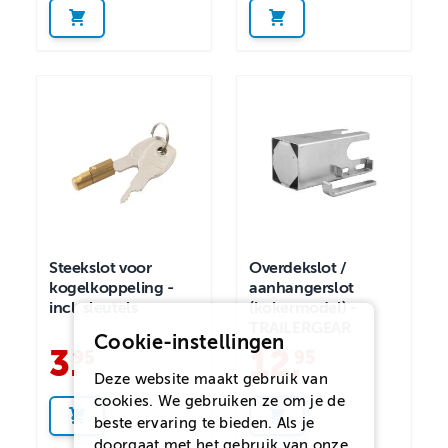
Steekslot voor
Overdekslot /
kogelkoppeling -
aanhangerslot
incl. sleutels
(kokermodel) -
TRAILERGEAR
Cookie-instellingen
3
.
12
.
95
95
Deze website maakt gebruik van
cookies. We gebruiken ze om je de
beste ervaring te bieden. Als je
doorgaat met het gebruik van onze