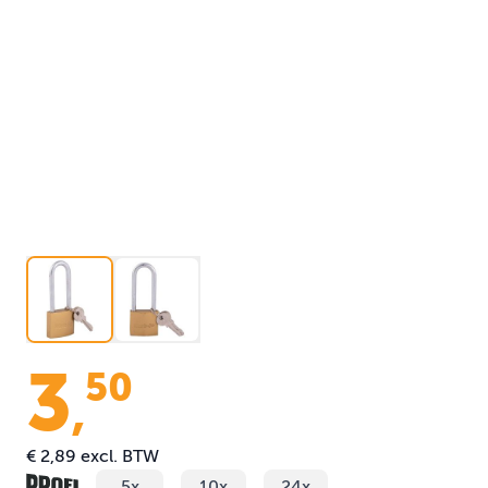
3
50
,
€ 2,89
excl. BTW
5x
10x
24x