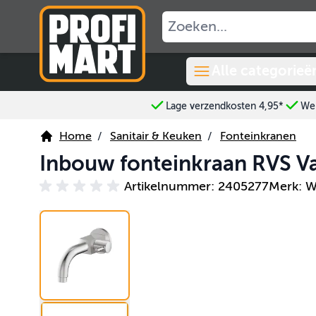
Ga naar de inhoud
Alle categorieë
Lage verzendkosten 4,95*
Wer
Home
/
Sanitair & Keuken
/
Fonteinkranen
Inbouw fonteinkraan RVS 
Artikelnummer: 2405277
Merk: 