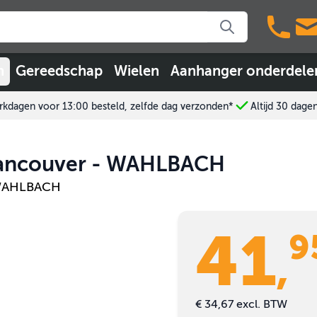
n
Gereedschap
Wielen
Aanhanger onderdele
kdagen voor 13:00 besteld, zelfde dag verzonden*
Altijd 30 dage
Vancouver - WAHLBACH
WAHLBACH
41
9
,
€ 34,67
excl. BTW