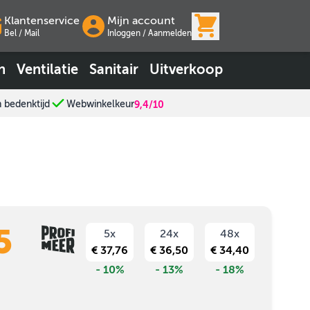
View cart, Wink
Klantenservice
Mijn account
Bel / Mail
Inloggen
/
Aanmelden
n
Ventilatie
Sanitair
Uitverkoop
n bedenktijd
Webwinkelkeur
9,4/10
5
5x
24x
48x
€ 37,76
€ 36,50
€ 34,40
- 10%
- 13%
- 18%