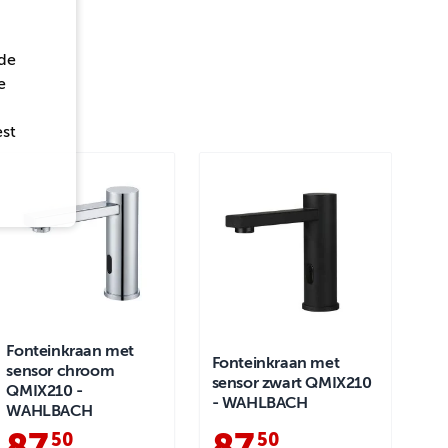
de
e
est
Fonteinkraan met
Fonteinkraan met
sensor chroom
sensor zwart QMIX210
QMIX210 -
- WAHLBACH
WAHLBACH
87
.
87
.
50
50