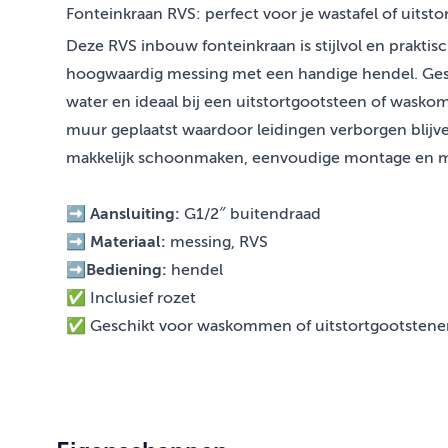
Fonteinkraan RVS: perfect voor je wastafel of uitst
Deze RVS inbouw fonteinkraan is stijlvol en praktis
hoogwaardig messing met een handige hendel. Ges
water en ideaal bij een uitstortgootsteen of wasko
muur geplaatst waardoor leidingen verborgen blijven
makkelijk schoonmaken, eenvoudige montage en 
➡️
Aansluiting:
G1/2″ buitendraad
➡️
Materiaal:
messing, RVS
➡️
Bediening:
hendel
✅ Inclusief rozet
✅ Geschikt voor waskommen of uitstortgootstene