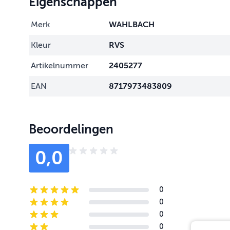
Eigenschappen
Merk
WAHLBACH
Kleur
RVS
Artikelnummer
2405277
EAN
8717973483809
Beoordelingen
0,0
0
5-star reviews
0
4-star reviews
0
3-star reviews
0