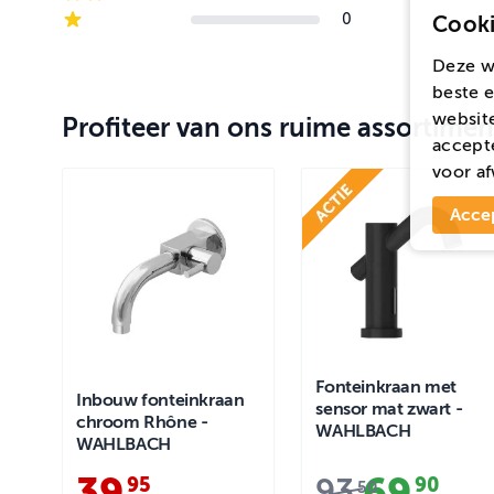
2-star reviews
0
Cooki
1-star reviews
Deze w
beste e
website
Profiteer van ons ruime assortimen
accepte
voor
af
Acce
Fonteinkraan met
Inbouw fonteinkraan
sensor mat zwart -
chroom Rhône -
WAHLBACH
WAHLBACH
39
.
69
.
93
.
95
90
50