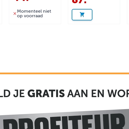
Momenteel niet
op voorraad