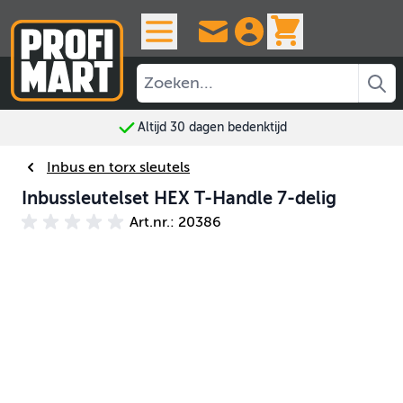
Ga naar de inhoud
View cart, 
Altijd 30 dagen bedenktijd
Inbus en torx sleutels
Inbussleutelset HEX T-Handle 7-delig
Art.nr.: 20386