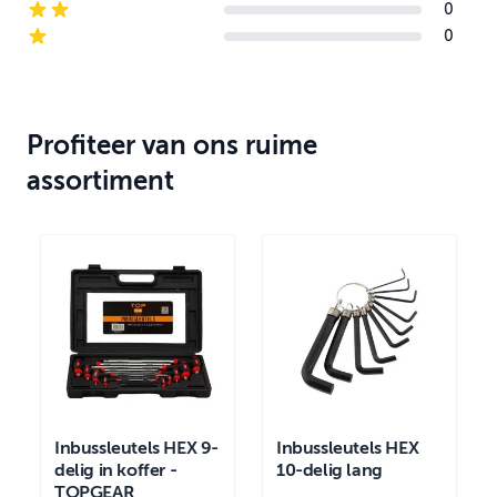
0
2-star reviews
0
1-star reviews
Profiteer van ons ruime
assortiment
Inbussleutels HEX 9-
Inbussleutels HEX
delig in koffer -
10-delig lang
TOPGEAR