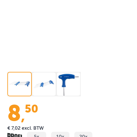
8
50
,
€ 7,02
excl. BTW
5x
10x
20x