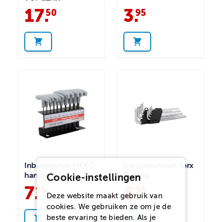
17
.
3
.
50
95
Inbussleutels HEX T-
Inbussleutelset torx
handle box
9-delig
Cookie-instellingen
7
.
6
.
95
95
Deze website maakt gebruik van
cookies. We gebruiken ze om je de
beste ervaring te bieden. Als je