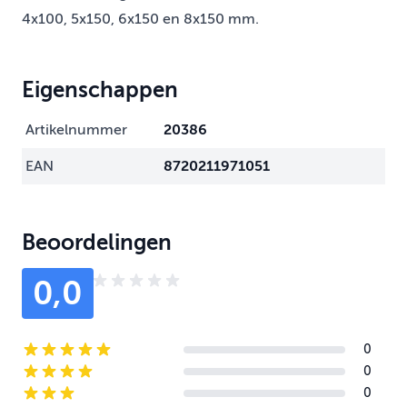
4x100, 5x150, 6x150 en 8x150 mm.
Eigenschappen
Artikelnummer
20386
EAN
8720211971051
Beoordelingen
0,0
0
5-star reviews
0
4-star reviews
0
3-star reviews