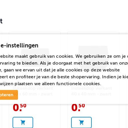
t
e-instellingen
ebsite maakt gebruik van cookies. We gebruiken ze om je 
rvaring te bieden. Als je doorgaat met het gebruik van onz
, gaan we ervan uit dat je alle cookies op deze website
ert en profiteer je van de beste shopervaring. Indien je ki
wijzen
plaatsen we alleen functionele cookies.
Insteekdop vierkant
Insteekdop vierkant
60 x 60 mm - zwart
40 x 40 mm - zwart
pteren
0
.
0
.
50
50