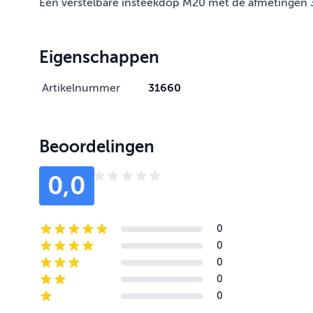
Een verstelbare insteekdop M20 met de afmetingen 
Eigenschappen
Artikelnummer
31660
Beoordelingen
0,0
0
5-star reviews
0
4-star reviews
0
3-star reviews
0
2-star reviews
0
1-star reviews