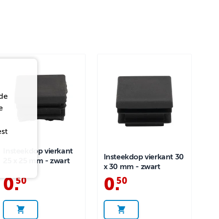
de
e
est
Insteekdop vierkant
Insteekdop vierkant 30
25 x 25 mm - zwart
x 30 mm - zwart
0
.
0
.
50
50