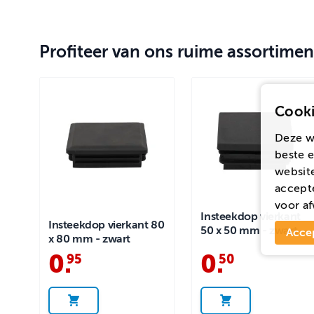
Profiteer van ons ruime assortimen
Cooki
Deze w
beste e
website
accepte
voor
af
Insteekdop vierkant
Insteekdop vierkant 80
50 x 50 mm - zwart
Acce
x 80 mm - zwart
0
.
0
.
95
50