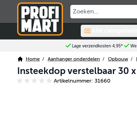
Ga naar de inhoud
Alle categorieë
Lage verzendkosten 4,95*
Wer
Home
/
Aanhanger onderdelen
/
Opbouw
/
Insteekdop verstelbaar 30
Artikelnummer: 31660