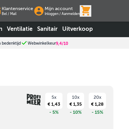
View cart, Wink
Klantenservice
Mijn account
Bel / Mail
Inloggen
/
Aanmelden
n
Ventilatie
Sanitair
Uitverkoop
n bedenktijd
Webwinkelkeur
9,4/10
5x
10x
20x
€ 1,43
€ 1,35
€ 1,28
- 5%
- 10%
- 15%