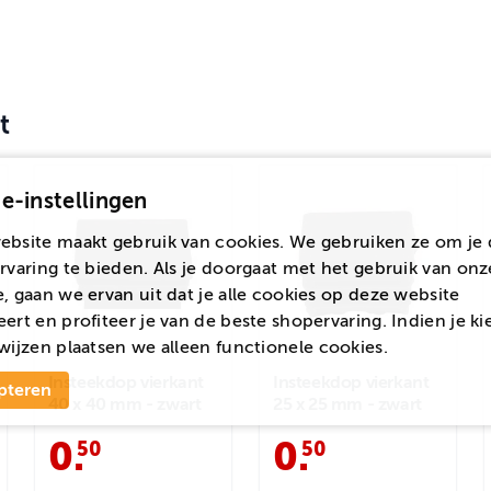
t
e-instellingen
ebsite maakt gebruik van cookies. We gebruiken ze om je 
rvaring te bieden. Als je doorgaat met het gebruik van onz
, gaan we ervan uit dat je alle cookies op deze website
ert en profiteer je van de beste shopervaring. Indien je ki
wijzen
plaatsen we alleen functionele cookies.
Insteekdop vierkant
Insteekdop vierkant
pteren
40 x 40 mm - zwart
25 x 25 mm - zwart
0
.
0
.
50
50