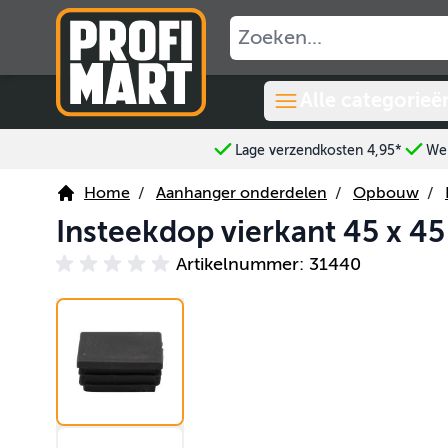
Ga naar de inhoud
Alle categorieë
Lage verzendkosten 4,95*
Wer
Home
/
Aanhanger onderdelen
/
Opbouw
/
Insteekdop vierkant 45 x 4
Artikelnummer: 31440