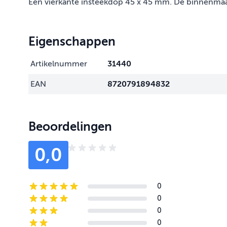
Een vierkante insteekdop 45 x 45 mm. De binnenma
Eigenschappen
Artikelnummer
31440
EAN
8720791894832
Beoordelingen
0,0
0
5-star reviews
0
4-star reviews
0
3-star reviews
0