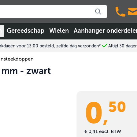
n
Gereedschap
Wielen
Aanhanger onderdele
kdagen voor 13:00 besteld, zelfde dag verzonden*
Altijd 30 dage
Insteekdoppen
5 mm - zwart
0
50
,
€ 0,41
excl. BTW