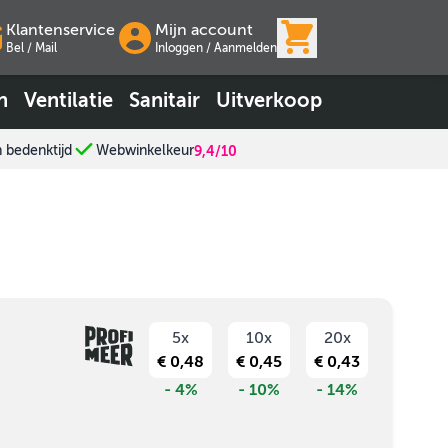
View cart, Wink
Klantenservice
Mijn account
Bel / Mail
Inloggen
/
Aanmelden
n
Ventilatie
Sanitair
Uitverkoop
n bedenktijd
Webwinkelkeur
9,4/10
5x
10x
20x
€ 0,48
€ 0,45
€ 0,43
- 4%
- 10%
- 14%