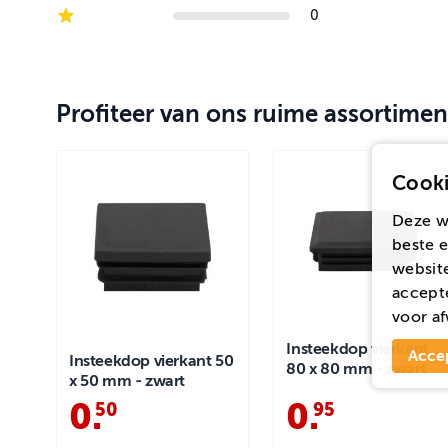
2-star reviews
0
1-star reviews
Profiteer van ons ruime assortimen
Cooki
Deze w
beste e
website
accepte
voor
af
Insteekdop vierkant
Acce
Insteekdop vierkant 50
80 x 80 mm - zwart
x 50 mm - zwart
0
.
0
.
50
95