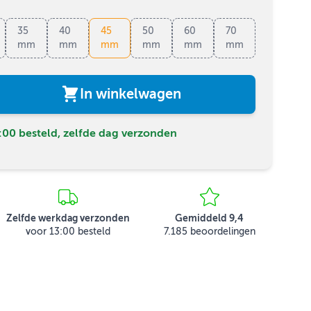
35
40
45
50
60
70
80
mm
mm
mm
mm
mm
mm
mm
In winkelwagen
00 besteld, zelfde dag verzonden
Zelfde werkdag verzonden
Gemiddeld 9,4
voor 13:00 besteld
7.185 beoordelingen