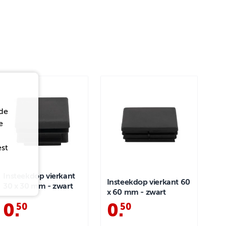
de
e
est
Insteekdop vierkant
Insteekdop vierkant 60
30 x 30 mm - zwart
x 60 mm - zwart
0
.
0
.
50
50