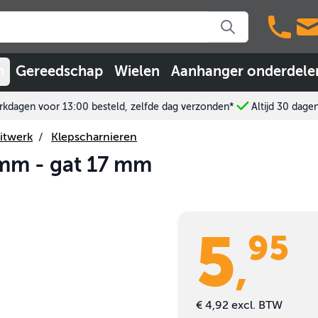
n
Gereedschap
Wielen
Aanhanger onderdele
kdagen voor 13:00 besteld, zelfde dag verzonden*
Altijd 30 dage
itwerk
/
Klepscharnieren
 mm - gat 17 mm
5
95
,
€ 4,92
excl. BTW