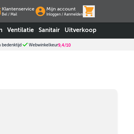
View cart, Wink
Klantenservice
Mijn account
Bel / Mail
Inloggen
/
Aanmelden
n
Ventilatie
Sanitair
Uitverkoop
n bedenktijd
Webwinkelkeur
9,4/10