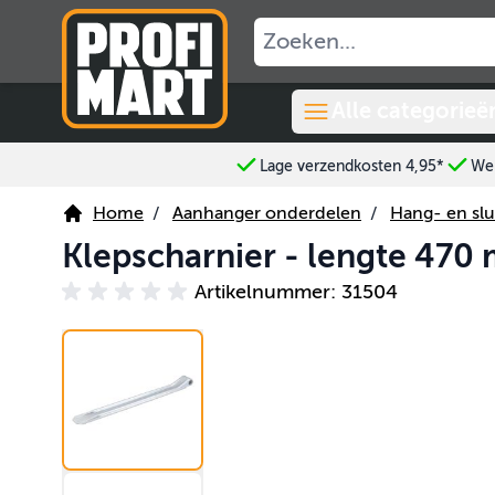
Ga naar de inhoud
Alle categorieë
Lage verzendkosten 4,95*
Wer
Home
/
Aanhanger onderdelen
/
Hang- en slu
Klepscharnier - lengte 470
Artikelnummer: 31504