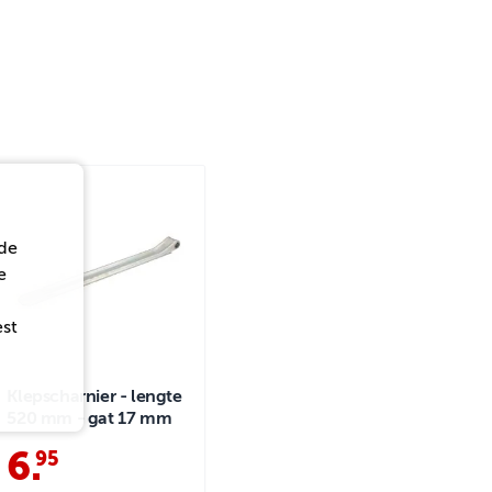
de
e
est
Klepscharnier - lengte
520 mm - gat 17 mm
6
.
95