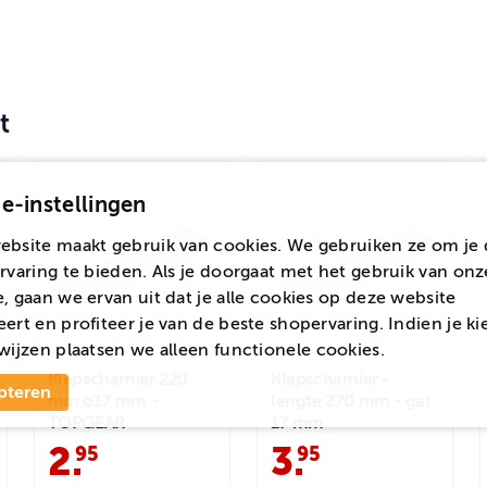
t
e-instellingen
ebsite maakt gebruik van cookies. We gebruiken ze om je 
rvaring te bieden. Als je doorgaat met het gebruik van onz
, gaan we ervan uit dat je alle cookies op deze website
ert en profiteer je van de beste shopervaring. Indien je ki
wijzen
plaatsen we alleen functionele cookies.
Klepscharnier 220
Klepscharnier -
pteren
mm ø17 mm -
lengte 270 mm - gat
TOPGEAR
17 mm
2
.
3
.
95
95