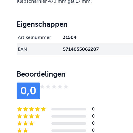
Klepscharnier 470 mm gat 17 mm.
Eigenschappen
Artikelnummer
31504
EAN
5714055062207
Beoordelingen
0,0
0
5-star reviews
0
4-star reviews
0
3-star reviews
0