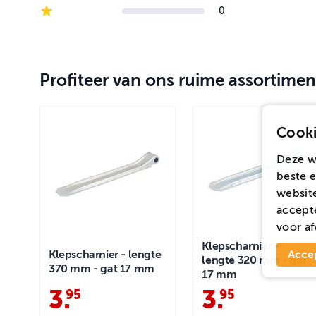
2-star reviews
0
1-star reviews
Profiteer van ons ruime assortimen
Cooki
Deze w
beste e
website
accepte
voor
af
Klepscharnier -
Acce
Klepscharnier - lengte
lengte 320 mm - gat
370 mm - gat 17 mm
17 mm
3
.
3
.
95
95