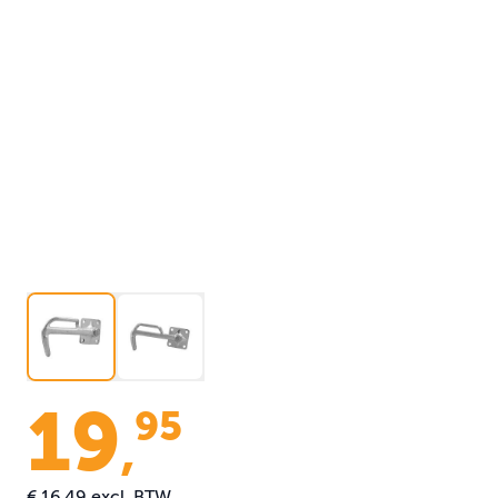
19
95
,
€ 16,49
excl. BTW