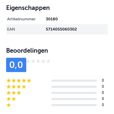
Eigenschappen
Artikelnummer
30180
EAN
5714055060302
Beoordelingen
0,0
0
5-star reviews
0
4-star reviews
0
3-star reviews
0
2-star reviews
0
1-star reviews