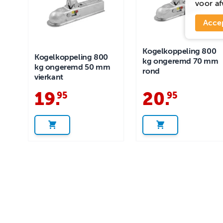
voor
af
Acce
Kogelkoppeling 800
Kogelkoppeling 800
kg ongeremd 70 mm
kg ongeremd 50 mm
rond
vierkant
19
.
20
.
95
95