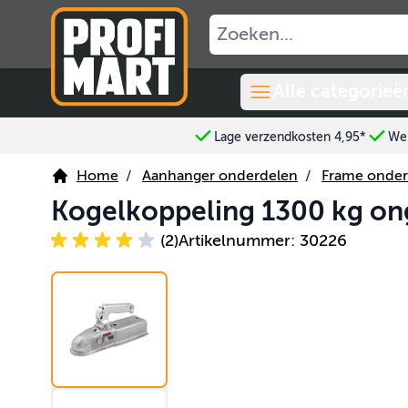
Ga naar de inhoud
Alle categorieë
Lage verzendkosten 4,95*
Wer
Home
/
Aanhanger onderdelen
/
Frame onder
Kogelkoppeling 1300 kg o
(2)
Artikelnummer: 30226