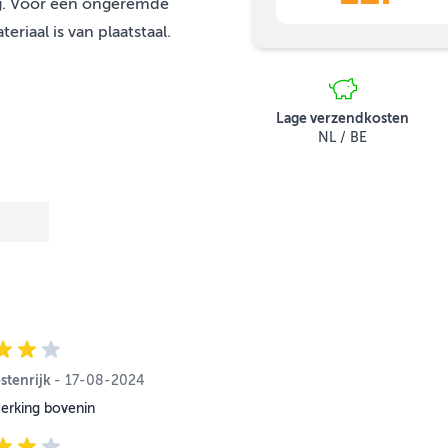
ng. Voor een ongeremde
iaal is van plaatstaal.
Lage verzendkosten
NL / BE
stenrijk
17 augustus 2024
-
17-08-2024
erking bovenin