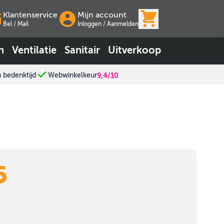
View cart, Wink
Klantenservice
Mijn account
Bel / Mail
Inloggen
/
Aanmelden
n
Ventilatie
Sanitair
Uitverkoop
n bedenktijd
Webwinkelkeur
9,4/10
5