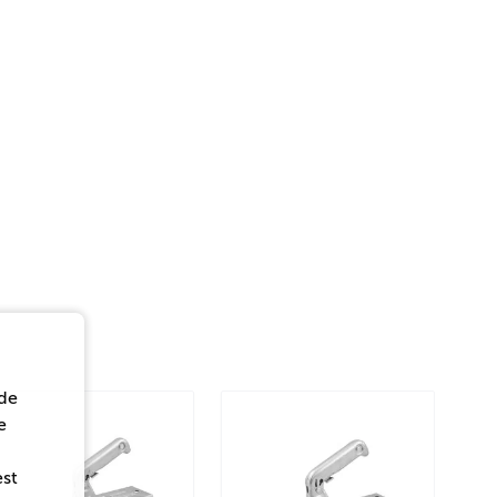
de
e
est