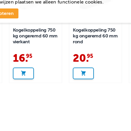
wijzen
plaatsen we alleen functionele cookies.
pteren
Kogelkoppeling 750
Kogelkoppeling 750
kg ongeremd 60 mm
kg ongeremd 60 mm
vierkant
rond
16
.
20
.
95
95