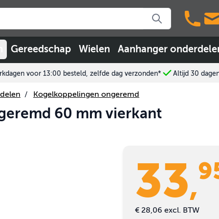
n
Gereedschap
Wielen
Aanhanger onderdele
kdagen voor 13:00 besteld, zelfde dag verzonden*
Altijd 30 dage
delen
/
Kogelkoppelingen ongeremd
ngeremd 60 mm vierkant
33
9
,
€ 28,06
excl. BTW