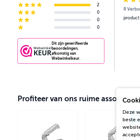
5-star reviews
2
4-star reviews
R Verbo
0
3-star reviews
product
0
2-star reviews
0
1-star reviews
Dit zijn geverifieerde
beoordelingen,
afkomstig van
Webwinkelkeur.
Profiteer van ons ruime assortimen
Cooki
Deze w
beste e
website
accepte