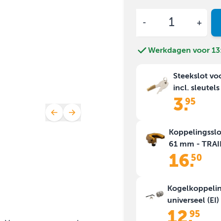
Aantal
Werkdagen voor 13:
Steekslot vo
incl. sleutels
3
.
95
Koppelingsslo
61 mm - TRA
16
.
50
Kogelkoppeli
universeel (E
12
.
95