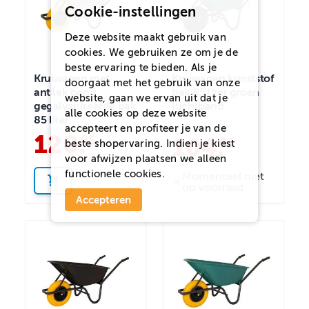
Cookie-instellingen
Deze website maakt gebruik van
cookies. We gebruiken ze om je de
beste ervaring te bieden. Als je
Kruiwagen met
Kruiwagen kunststof
doorgaat met het gebruik van onze
antilek band
bak 85 liter groen
website, gaan we ervan uit dat je
gegalvaniseerde bak
luchtband
alle cookies op deze website
85 liter
accepteert en profiteer je van de
120
.
95
104
.
95
beste shopervaring. Indien je kiest
voor
afwijzen
plaatsen we alleen
functionele cookies.
Momenteel niet
op voorraad
Accepteren