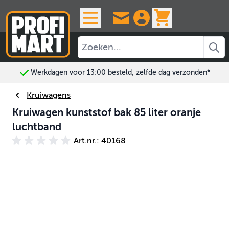
Ga naar de inhoud
View cart, 
00 besteld, zelfde dag verzonden*
Altijd 3
Kruiwagens
Kruiwagen kunststof bak 85 liter oranje
luchtband
Art.nr.: 40168