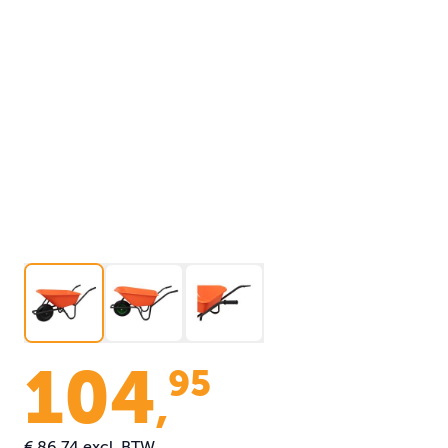
104
95
,
€ 86,74
excl. BTW