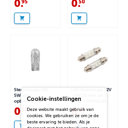
0
.
0
.
95
50
Steeklampje 12V -
LED Buislampje 12V
5W voor
- 5W 38 mm set 2
Cookie-instellingen
opbouwlamp
stuks - TOPGEAR
0
.
6
.
50
50
Deze website maakt gebruik van
cookies. We gebruiken ze om je de
beste ervaring te bieden. Als je