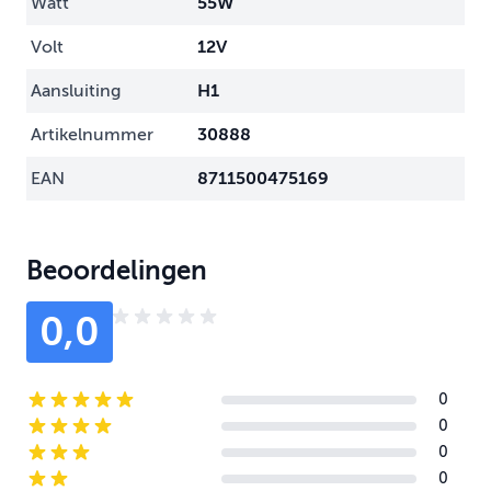
Watt
55W
Volt
12V
Aansluiting
H1
Artikelnummer
30888
EAN
8711500475169
Beoordelingen
0,0
0
5-star reviews
0
4-star reviews
0
3-star reviews
0
2-star reviews