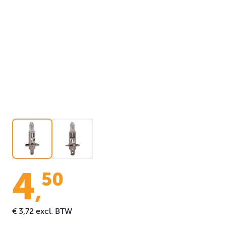
4
50
,
€ 3,72
excl. BTW