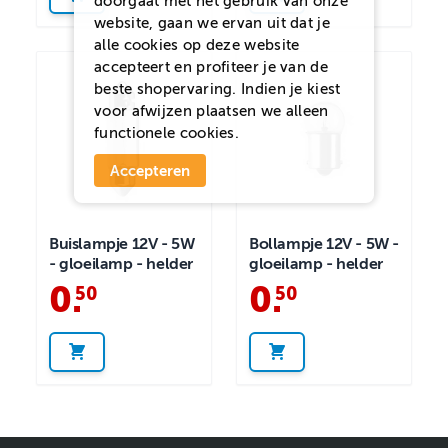
doorgaat met het gebruik van onze
website, gaan we ervan uit dat je
alle cookies op deze website
accepteert en profiteer je van de
beste shopervaring. Indien je kiest
voor
afwijzen
plaatsen we alleen
functionele cookies.
Accepteren
Buislampje 12V - 5W
Bollampje 12V - 5W -
- gloeilamp - helder
gloeilamp - helder
0
.
0
.
50
50