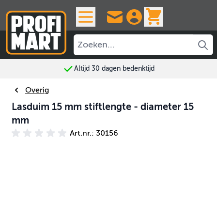
Ga naar de inhoud
View cart, 
Altijd 30 dagen bedenktijd
Overig
Lasduim 15 mm stiftlengte - diameter 15
mm
Art.nr.: 30156