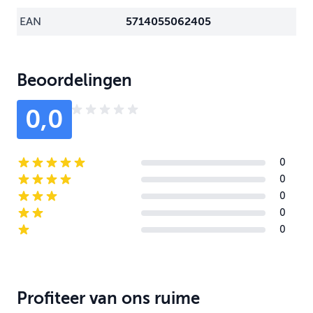
EAN
5714055062405
Beoordelingen
0,0
0
5-star reviews
0
4-star reviews
0
3-star reviews
0
2-star reviews
0
1-star reviews
Profiteer van ons ruime