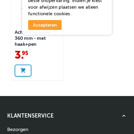
beste shopervaring. Indien je kiest
voor
afwijzen
plaatsen we alleen
functionele cookies.
Accepteren
Achterklepkabel
360 mm - met
haak+pen
3
.
95
KLANTENSERVICE
Bezorgen