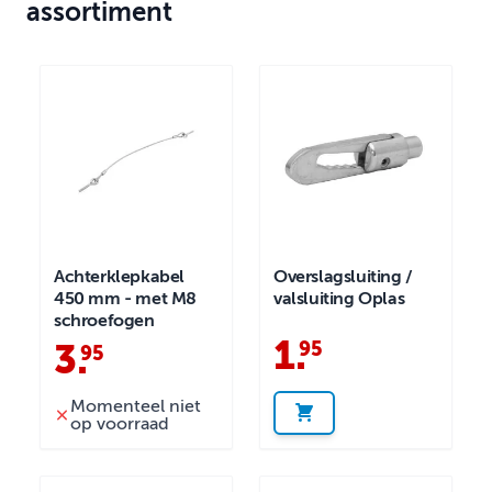
assortiment
Achterklepkabel
Overslagsluiting /
450 mm - met M8
valsluiting Oplas
schroefogen
1
.
95
3
.
95
Momenteel niet
op voorraad