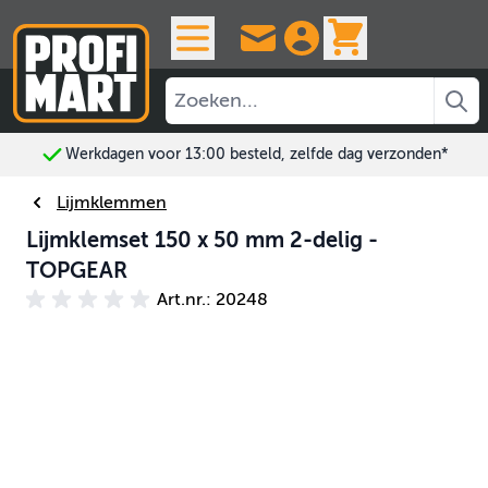
Ga naar de inhoud
View cart, 
Werkdagen voor 13:00 besteld, zelfde dag verzonden*
Lijmklemmen
Lijmklemset 150 x 50 mm 2-delig -
TOPGEAR
Art.nr.: 20248