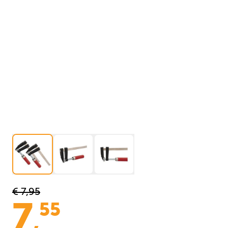
€ 7,95
7
55
,