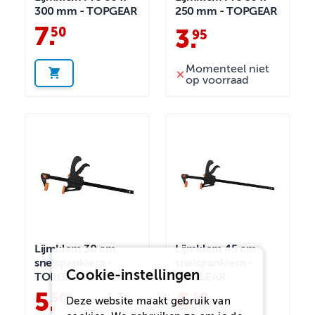
300 mm - TOPGEAR
250 mm - TOPGEAR
7
.
50
3
.
95
Momenteel niet
op voorraad
Lijmklem 30 cm
Lijmklem 45 cm
snelspanklem -
snelspanklem -
Cookie-instellingen
TOPGEAR
TOPGEAR
5
.
6
.
50
50
Deze website maakt gebruik van