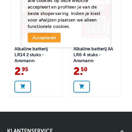
alle cookies op deze website
accepteert en profiteer je van de
beste shopervaring. Indien je kiest
voor
afwijzen
plaatsen we alleen
functionele cookies.
Accepteren
Alkaline batterij
Alkaline batterij AA
LR14 2 stuks -
LR6 4 stuks -
Ansmann
Ansmann
2
.
2
.
95
50
KLANTENSERVICE