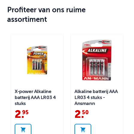
Profiteer van ons ruime
assortiment
X-power Alkaline
Alkaline batterij AAA
batterij AAA LR03 4
LR03 4 stuks -
stuks
Ansmann
2
.
2
.
95
50