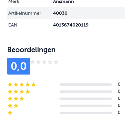
Merk
Ansmann
Artikelnummer
40030
EAN
4013674020119
Beoordelingen
0,0
0
5-star reviews
0
4-star reviews
0
3-star reviews
0
2-star reviews
0
1-star reviews