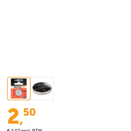
2
50
,
€ 2,07
excl. BTW