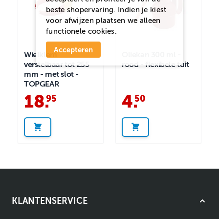
beste shopervaring. Indien je kiest
voor
afwijzen
plaatsen we alleen
functionele cookies.
Accepteren
Wielklem
Oliekan 300 ml -
verstelbaar tot 255
rood - flexibele tuit
mm - met slot -
TOPGEAR
18
.
4
.
95
50
KLANTENSERVICE