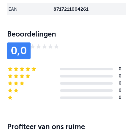
EAN
8717211004261
Beoordelingen
0,0
0
5-star reviews
0
4-star reviews
0
3-star reviews
0
2-star reviews
0
1-star reviews
Profiteer van ons ruime