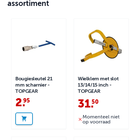
assortiment
Bougiesleutel 21
Wielklem met slot
mm scharnier -
13/14/15 inch -
TOPGEAR
TOPGEAR
2
.
95
31
.
50
Momenteel niet
op voorraad