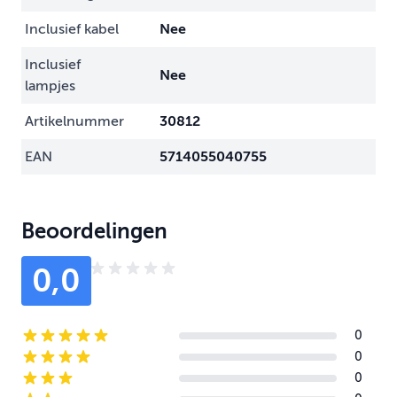
Inclusief kabel
Nee
Inclusief
Nee
lampjes
Artikelnummer
30812
EAN
5714055040755
Beoordelingen
0,0
0
5-star reviews
0
4-star reviews
0
3-star reviews