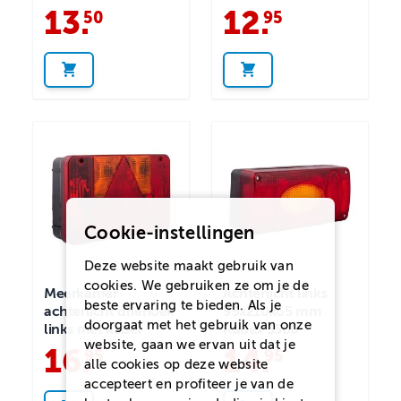
13
.
12
.
50
95
Cookie-instellingen
Deze website maakt gebruik van
cookies. We gebruiken ze om je de
Meerkamer
Achterlicht links
beste ervaring te bieden. Als je
achterlicht driehoek
95x210x65 mm
doorgaat met het gebruik van onze
links met kabel
Radex 5500
website, gaan we ervan uit dat je
16
.
14
.
95
95
alle cookies op deze website
accepteert en profiteer je van de