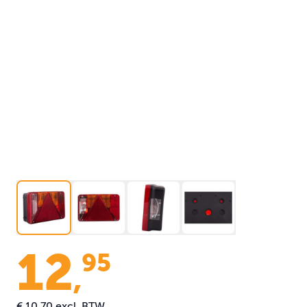
12
95
,
€ 10,70
excl. BTW