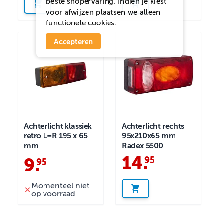
beste shopervaring. Indien je kiest
voor
afwijzen
plaatsen we alleen
functionele cookies.
Accepteren
Achterlicht klassiek
Achterlicht rechts
retro L=R 195 x 65
95x210x65 mm
mm
Radex 5500
14
.
95
9
.
95
Momenteel niet
op voorraad