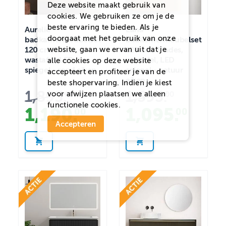
Deze website maakt gebruik van
cookies. We gebruiken ze om je de
beste ervaring te bieden. Als je
Aurelie
Lana
doorgaat met het gebruik van onze
badkamermeubelset
badkamermeubelset
120 cm, 1 lade,
120 cm, 3 lades,
website, gaan we ervan uit dat je
wastafel, LED
wastafel, LED
alle cookies op deze website
spiegel - rood eiken
spiegel - natuur
accepteert en profiteer je van de
eiken
beste shopervaring. Indien je kiest
1,895
.
1,595
.
voor
afwijzen
plaatsen we alleen
00
00
functionele cookies.
1,190
.
1,095
.
00
00
Accepteren