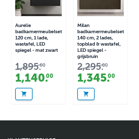
Aurelie
Milan
badkamermeubelset
badkamermeubelset
120 cm, 1 lade,
140 cm, 2 lades,
wastafel, LED
topblad & wastafel,
spiegel - mat zwart
LED spiegel -
grijsbruin
1,895
.
2,295
.
00
00
1,140
.
1,345
.
00
00