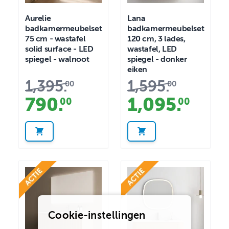
Aurelie
Lana
badkamermeubelset
badkamermeubelset
75 cm - wastafel
120 cm, 3 lades,
solid surface - LED
wastafel, LED
spiegel - walnoot
spiegel - donker
eiken
1,395
.
1,595
.
00
00
790
.
1,095
.
00
00
Cookie-instellingen