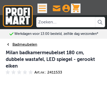
Ga naar de inhoud
View cart, 
n*
Altijd 30 dagen bedenktijd
Badmeubelen
Milan badkamermeubelset 180 cm,
dubbele wastafel, LED spiegel - gerookt
eiken
Art.nr.: 2411533