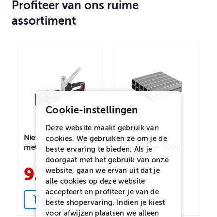
Profiteer van ons ruime
assortiment
Cookie-instellingen
Deze website maakt gebruik van
Nietmachine/tacker
Nietjes voor
cookies. We gebruiken ze om je de
metaal
handtacker 1000
beste ervaring te bieden. Als je
stuks 12x8 mm
doorgaat met het gebruik van onze
9
.
1
.
95
50
website, gaan we ervan uit dat je
alle cookies op deze website
accepteert en profiteer je van de
beste shopervaring. Indien je kiest
voor
afwijzen
plaatsen we alleen