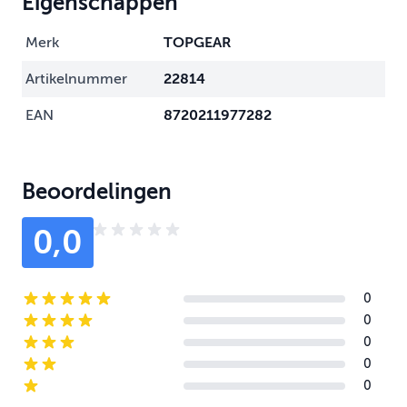
Eigenschappen
Merk
TOPGEAR
Artikelnummer
22814
EAN
8720211977282
Beoordelingen
0,0
0
5-star reviews
0
4-star reviews
0
3-star reviews
0
2-star reviews
0
1-star reviews