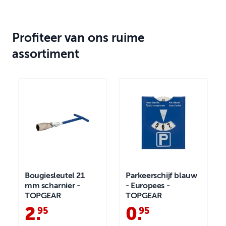
Profiteer van ons ruime
assortiment
Bougiesleutel 21
Parkeerschijf blauw
mm scharnier -
- Europees -
TOPGEAR
TOPGEAR
2
.
0
.
95
95