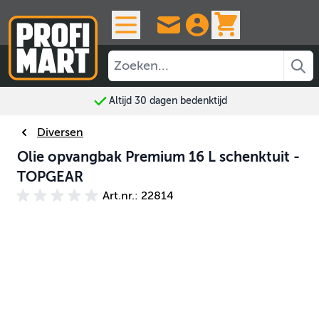
Ga naar de inhoud
View cart, 
Altijd 30 dagen bedenktijd
Diversen
Olie opvangbak Premium 16 L schenktuit -
TOPGEAR
Art.nr.: 22814