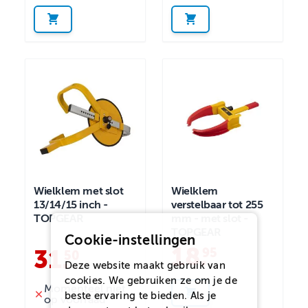
Wielklem met slot
Wielklem
13/14/15 inch -
verstelbaar tot 255
TOPGEAR
mm - met slot -
TOPGEAR
Cookie-instellingen
18
.
95
31
.
50
Deze website maakt gebruik van
cookies. We gebruiken ze om je de
Momenteel niet
beste ervaring te bieden. Als je
op voorraad