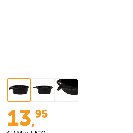
13
95
,
€ 11,53
excl. BTW