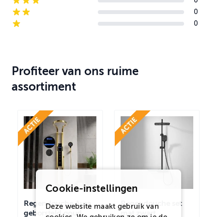
0
3-star reviews
0
2-star reviews
0
1-star reviews
Profiteer van ons ruime
assortiment
Cookie-instellingen
Regendouche Aura
Regendouche set
Deze website maakt gebruik van
geborsteld goud,
mat zwart
cookies. We gebruiken ze om je de