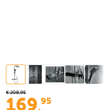
€ 208,95
169
95
,