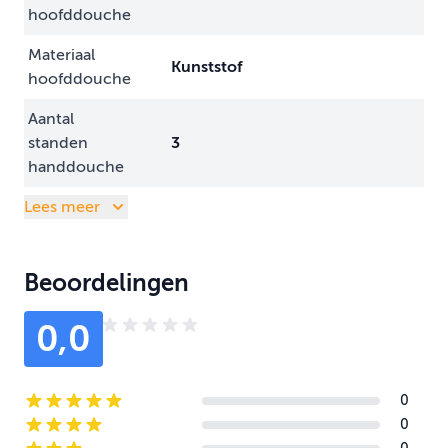
hoofddouche
Materiaal
Kunststof
hoofddouche
Aantal
standen
3
handdouche
Lees meer
Beoordelingen
0,0
0
5-star reviews
0
4-star reviews