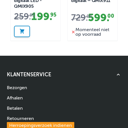
digitaal LED -
digitaal – QMIX911
QMIX905
199
.
259
.
95
599
.
95
729
.
00
00
Momenteel niet
op voorraad
KLANTENSERVICE
Bezorgen
Afhalen
Betalen
Retourneren
Herroepingsverzoek indienen