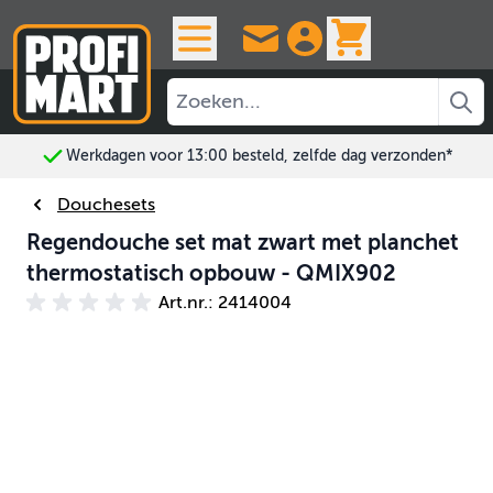
Ga naar de inhoud
View cart, 
Werkdagen voor 13:00 besteld, zelfde dag verzonden*
Douchesets
Regendouche set mat zwart met planchet
thermostatisch opbouw - QMIX902
Art.nr.: 2414004