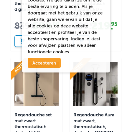
thermostatisch,
thermostatisch
beste ervaring te bieden. Als je
digitaal - QMIX911
digitaal LED -
doorgaat met het gebruik van onze
QMIX907
website, gaan we ervan uit dat je
599
.
219
.
839
.
299
.
00
95
00
95
alle cookies op deze website
accepteert en profiteer je van de
beste shopervaring. Indien je kiest
voor
afwijzen
plaatsen we alleen
functionele cookies.
Accepteren
Regendouche set
Regendouche Aura
mat zwart
mat zwart,
thermostatisch
thermostatisch,