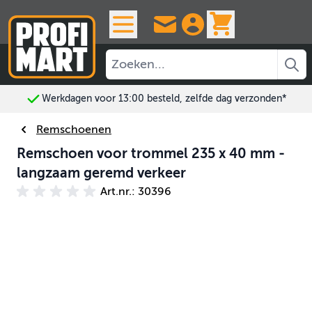
Ga naar de inhoud
View cart, 
Werkdagen voor 13:00 besteld, zelfde dag verzonden*
Remschoenen
Remschoen voor trommel 235 x 40 mm -
langzaam geremd verkeer
Art.nr.: 30396