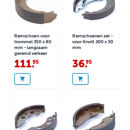
Remschoen voor
Remschoenen set -
trommel 350 x 80
voor Knott 200 x 30
mm - langzaam
mm
geremd verkeer
111
.
36
.
95
95