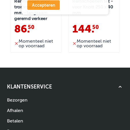
Remschoen voor
Remschoenen set -
Accepteren
trommel 350 x 60
voor Knott 250 x 40
mm - langzaam
mm
geremd verkeer
86
.
144
.
50
50
Momenteel niet
Momenteel niet
op voorraad
op voorraad
KLANTENSERVICE
Bezorgen
Afhalen
Betalen