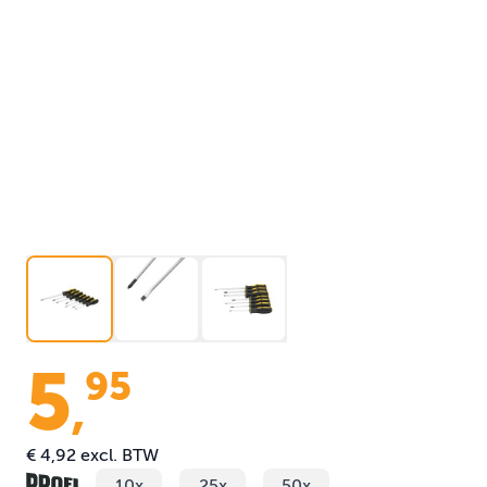
5
95
,
€ 4,92
excl. BTW
10x
25x
50x