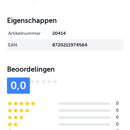
Eigenschappen
Artikelnummer
20414
EAN
8720211974564
Beoordelingen
0,0
0
5-star reviews
0
4-star reviews
0
3-star reviews
0
2-star reviews