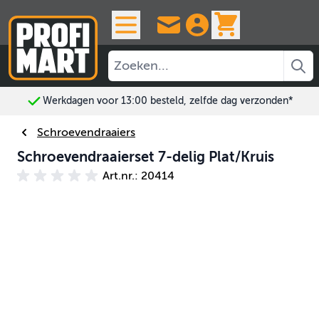
Ga naar de inhoud
View cart, 
Werkdagen voor 13:00 besteld, zelfde dag verzonden*
Schroevendraaiers
Schroevendraaierset 7-delig Plat/Kruis
Art.nr.: 20414