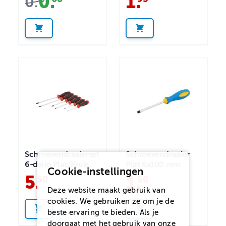
0
.
1
.
0
.
Schroevendraaierset
Schroevendraaier
6-delig Plat/Kruis
Plat 6x100 mm
Cookie-instellingen
5
.
1
.
50
50
Deze website maakt gebruik van
cookies. We gebruiken ze om je de
beste ervaring te bieden. Als je
doorgaat met het gebruik van onze