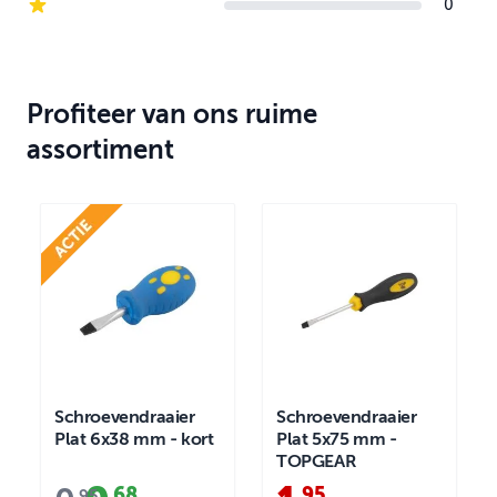
0
1-star reviews
Profiteer van ons ruime
assortiment
Schroevendraaier
Schroevendraaier
Plat 6x38 mm - kort
Plat 5x75 mm -
TOPGEAR
68
95
95