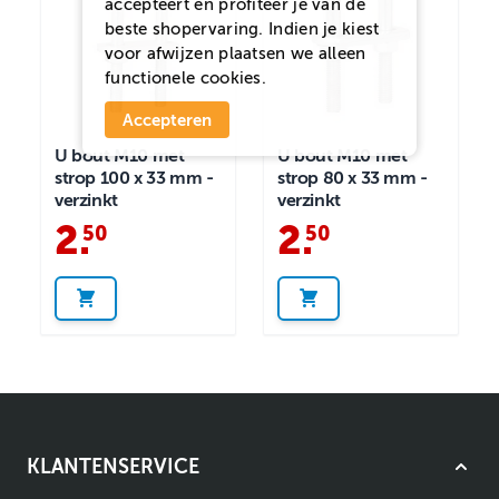
accepteert en profiteer je van de
beste shopervaring. Indien je kiest
voor
afwijzen
plaatsen we alleen
functionele cookies.
Accepteren
U bout M10 met
U bout M10 met
strop 100 x 33 mm -
strop 80 x 33 mm -
verzinkt
verzinkt
2
.
2
.
50
50
KLANTENSERVICE