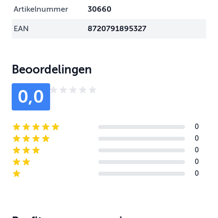
Artikelnummer
30660
EAN
8720791895327
Beoordelingen
0,0
0
5-star reviews
0
4-star reviews
0
3-star reviews
0
2-star reviews
0
1-star reviews