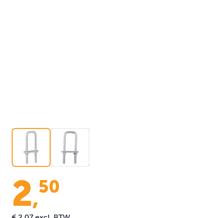
2
50
,
€ 2,07
excl. BTW