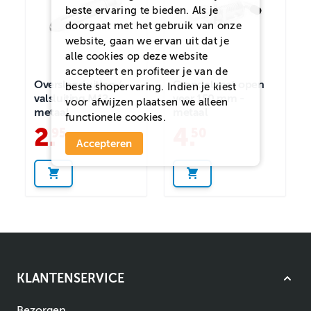
beste ervaring te bieden. Als je
doorgaat met het gebruik van onze
website, gaan we ervan uit dat je
alle cookies op deze website
accepteert en profiteer je van de
Overslagsluiting /
Grendel met open
beste shopervaring. Indien je kiest
valsluiting M12 -
veer 150 mm -
voor
afwijzen
plaatsen we alleen
metaal
metaal
functionele cookies.
2
.
4
.
95
50
Accepteren
KLANTENSERVICE
Bezorgen