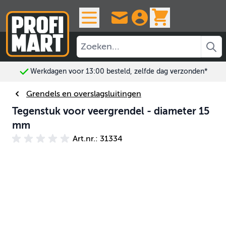
Ga naar de inhoud
View cart, 
Werkdagen voor 13:00 besteld, zelfde dag verzonden*
Grendels en overslagsluitingen
Tegenstuk voor veergrendel - diameter 15
mm
Art.nr.: 31334