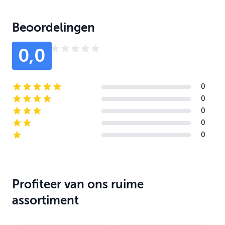
Beoordelingen
0,0
0
5-star reviews
0
4-star reviews
0
3-star reviews
0
2-star reviews
0
1-star reviews
Profiteer van ons ruime
assortiment