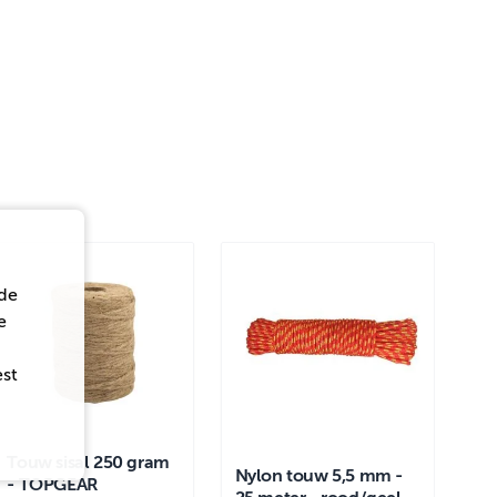
de
e
est
Touw sisal 250 gram
Nylon touw 5,5 mm -
- TOPGEAR