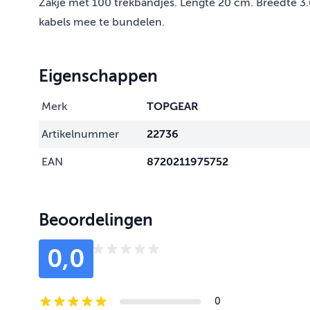
Zakje met 100 trekbandjes. Lengte 20 cm. Breedte 3.
kabels mee te bundelen.
Eigenschappen
Merk
TOPGEAR
Artikelnummer
22736
EAN
8720211975752
Beoordelingen
0,0
0
5-star reviews