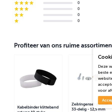
0
4-star reviews
0
3-star reviews
0
2-star reviews
0
1-star reviews
Profiteer van ons ruime assortimen
Cooki
Deze w
beste e
website
accepte
voor
af
Acce
Zeilringenset slagset
Kabelbinder klitteband
33-delig - 12,5 mm