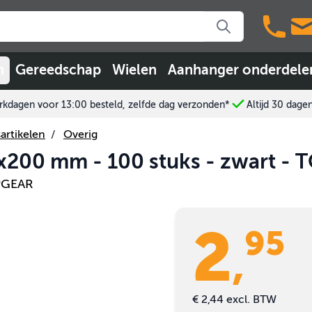
n
Gereedschap
Wielen
Aanhanger onderdele
kdagen voor 13:00 besteld, zelfde dag verzonden*
Altijd 30 dage
artikelen
/
Overig
6x200 mm - 100 stuks - zwart -
PGEAR
2
95
,
€ 2,44
excl. BTW