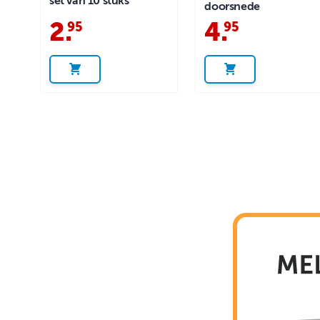
set van 10 stuks
doorsnede
2
.
4
.
95
95