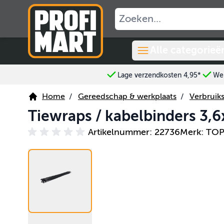
Ga naar de inhoud
Alle categorieë
Lage verzendkosten 4,95*
Wer
Home
/
Gereedschap & werkplaats
/
Verbruiks
Tiewraps / kabelbinders 3,
Artikelnummer: 22736
Merk: TO