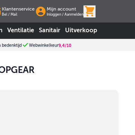
View cart, Wink
Klantenservice
Mijn account
Bel / Mail
Inloggen
/
Aanmelden
n
Ventilatie
Sanitair
Uitverkoop
n bedenktijd
Webwinkelkeur
9,4/10
 TOPGEAR