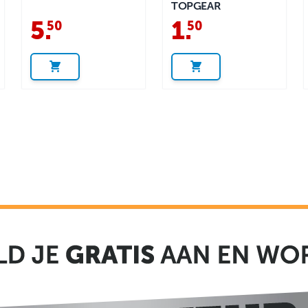
TOPGEAR
5
.
1
.
50
50