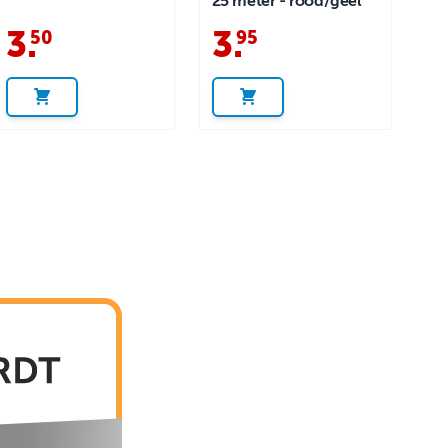
25 meter - rood/geel
3
.
3
.
50
95