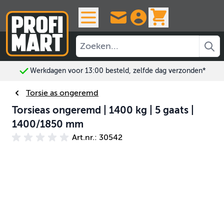
Ga naar de inhoud
View cart, 
Werkdagen voor 13:00 besteld, zelfde dag verzonden*
Torsie as ongeremd
Torsieas ongeremd | 1400 kg | 5 gaats |
1400/1850 mm
Art.nr.: 30542