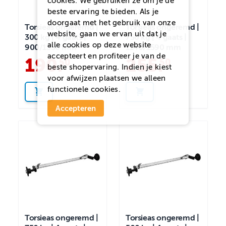
cookies. We gebruiken ze om je de
beste ervaring te bieden. Als je
doorgaat met het gebruik van onze
Torsieas ongeremd |
Torsieas ongeremd |
website, gaan we ervan uit dat je
300 kg | 4 gaats |
750 kg | 4 gaats |
alle cookies op deze website
900/1350 mm
1140/1590 mm
accepteert en profiteer je van de
190
.
255
.
50
50
beste shopervaring. Indien je kiest
voor
afwijzen
plaatsen we alleen
functionele cookies.
Accepteren
Torsieas ongeremd |
Torsieas ongeremd |