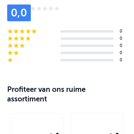
0,0
0
5-star reviews
0
4-star reviews
0
3-star reviews
0
2-star reviews
0
1-star reviews
Profiteer van ons ruime
assortiment