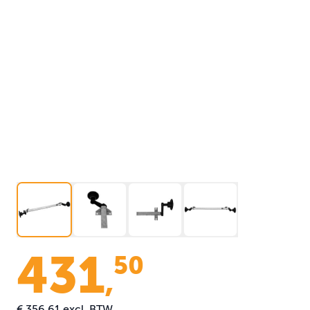
431
50
,
€ 356,61
excl. BTW