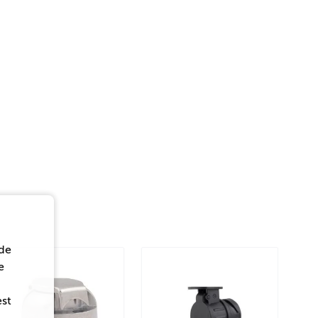
de
e
est