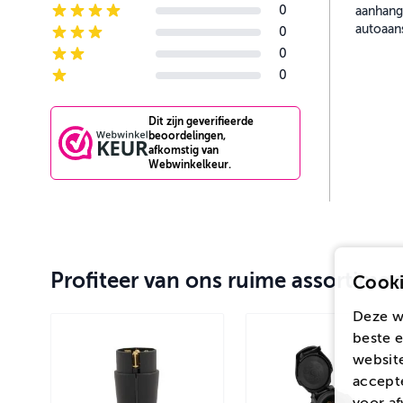
0
aanhang
4-star reviews
autoaans
0
3-star reviews
0
2-star reviews
0
1-star reviews
Dit zijn geverifieerde
beoordelingen,
afkomstig van
Webwinkelkeur.
Profiteer van ons ruime assortimen
Cooki
Deze w
beste e
website
accepte
voor
af