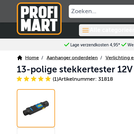
Ga naar de inhoud
Alle categorieë
Lage verzendkosten 4,95*
Wer
Home
/
Aanhanger onderdelen
/
Verlichting e
13-polige stekkertester 12V
(1)
Artikelnummer: 31818