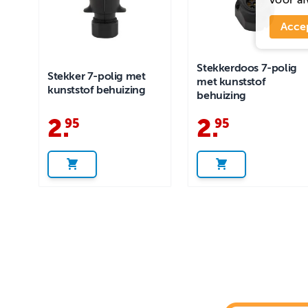
Acce
Stekkerdoos 7-polig
Stekker 7-polig met
met kunststof
kunststof behuizing
behuizing
2
.
2
.
95
95