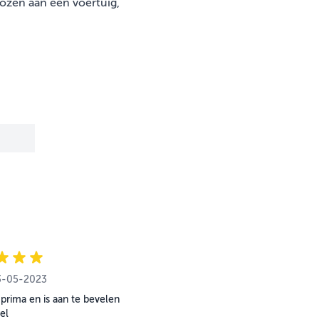
ozen aan een voertuig,
mei 2023
3-05-2023
prima en is aan te bevelen
el