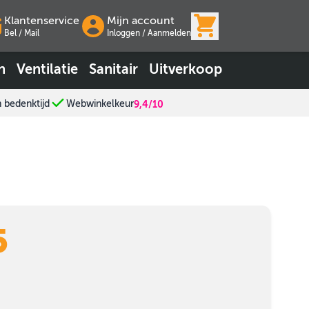
View cart, Wink
Klantenservice
Mijn account
Bel / Mail
Inloggen
/
Aanmelden
n
Ventilatie
Sanitair
Uitverkoop
n bedenktijd
Webwinkelkeur
9,4/10
5