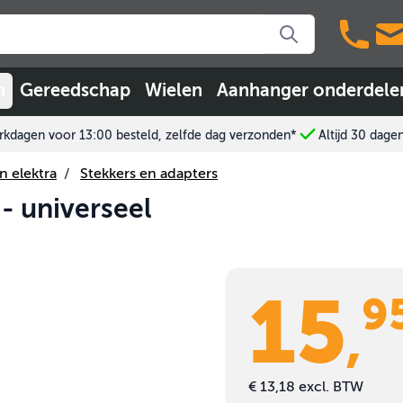
n
Gereedschap
Wielen
Aanhanger onderdele
kdagen voor 13:00 besteld, zelfde dag verzonden*
Altijd 30 dage
n elektra
/
Stekkers en adapters
 - universeel
15
9
,
€ 13,18
excl. BTW