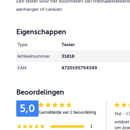
Een tester voor het doormeten van trekhaakstekkerd
aanhanger of caravan.
Eigenschappen
Type
Tester
Artikelnummer
31818
EAN
8720195794349
Beoordelingen
5,0
Gemiddelde van 1 beoordeling
Mat
3 
-
0
voldoet 
1
om zow
5-star reviews