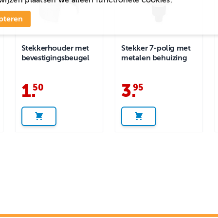
pteren
Stekkerhouder met
Stekker 7-polig met
bevestigingsbeugel
metalen behuizing
1
.
3
.
50
95