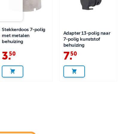
Stekkerdoos 7-polig
Adapter 13-polig naar
met metalen
7-polig kunststof
behuizing
behuizing
3
.
7
.
50
50