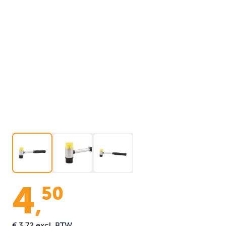
4
50
,
€ 3,72
excl. BTW