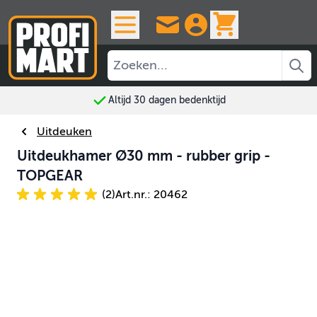
Ga naar de inhoud
View cart, 
Altijd 30 dagen bedenktijd
Uitdeuken
Uitdeukhamer Ø30 mm - rubber grip -
TOPGEAR
(2)
Art.nr.: 20462