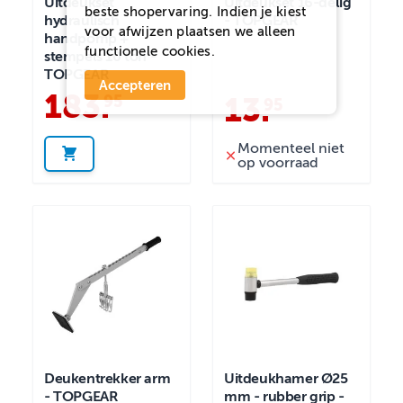
Uitdeukset
Uitdeukset 16-delig
beste shopervaring. Indien je kiest
hydraulisch
- TOPGEAR
voor
afwijzen
plaatsen we alleen
handpomp +
functionele cookies.
stempels 10 ton -
TOPGEAR
Accepteren
183
.
95
13
.
95
Momenteel niet
op voorraad
Deukentrekker arm
Uitdeukhamer Ø25
- TOPGEAR
mm - rubber grip -