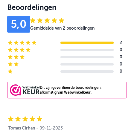
Beoordelingen
5,0
Gemiddelde van 2 beoordelingen
2
5-star reviews
0
4-star reviews
0
3-star reviews
0
2-star reviews
0
1-star reviews
Dit zijn geverifieerde beoordelingen,
afkomstig van Webwinkelkeur.
Tomas Cirhan
9 november 2023
-
09-11-2023