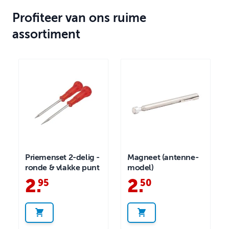
Profiteer van ons ruime
assortiment
Priemenset 2-delig -
Magneet (antenne-
ronde & vlakke punt
model)
2
.
2
.
95
50