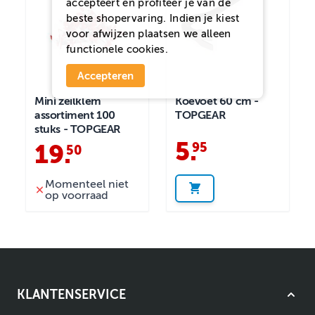
accepteert en profiteer je van de
beste shopervaring. Indien je kiest
voor
afwijzen
plaatsen we alleen
functionele cookies.
Accepteren
Mini zeilklem
Koevoet 60 cm -
assortiment 100
TOPGEAR
stuks - TOPGEAR
5
.
95
19
.
50
Momenteel niet
op voorraad
KLANTENSERVICE