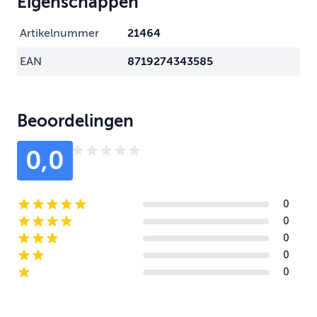
Eigenschappen
Artikelnummer
21464
EAN
8719274343585
Beoordelingen
0,0
0
5-star reviews
0
4-star reviews
0
3-star reviews
0
2-star reviews
0
1-star reviews