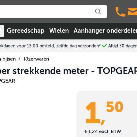
n
Gereedschap
Wielen
Aanhanger onderdele
kdagen voor 13:00 besteld, zelfde dag verzonden*
Altijd 30 dage
 hijsen
/
IJzerwaren
 per strekkende meter - TOPGEA
PGEAR
1
50
,
€ 1,24
excl. BTW