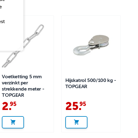
e
est
Voetketting 5 mm
Hijskatrol 500/100 kg -
verzinkt per
TOPGEAR
strekkende meter -
TOPGEAR
2
.
25
.
95
95