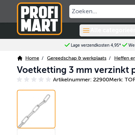
Ga naar de inhoud
Alle categorieë
Lage verzendkosten 4,95*
Wer
Home
/
Gereedschap & werkplaats
/
Heffen en
Voetketting 3 mm verzinkt
Artikelnummer: 22900
Merk: TO