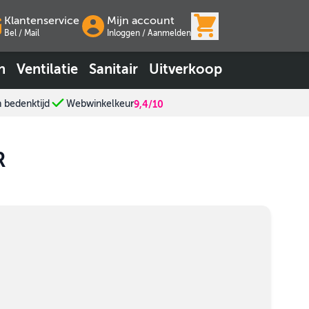
View cart, Wink
Klantenservice
Mijn account
Bel / Mail
Inloggen
/
Aanmelden
n
Ventilatie
Sanitair
Uitverkoop
n bedenktijd
Webwinkelkeur
9,4/10
R