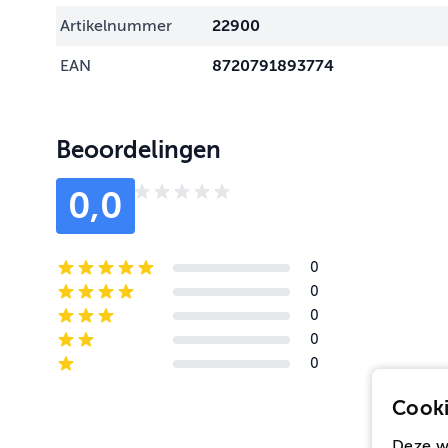
Artikelnummer
22900
EAN
8720791893774
Beoordelingen
0,0
0
5-star reviews
0
4-star reviews
0
3-star reviews
0
2-star reviews
0
1-star reviews
Cooki
Deze w