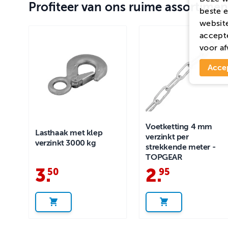
Profiteer van ons ruime assortimen
beste e
website
accepte
voor
af
Acce
Voetketting 4 mm
Lasthaak met klep
verzinkt per
verzinkt 3000 kg
strekkende meter -
TOPGEAR
3
.
2
.
50
95