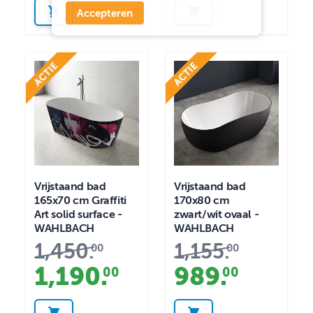
Accepteren
Vrijstaand bad
Vrijstaand bad
165x70 cm Graffiti
170x80 cm
Art solid surface -
zwart/wit ovaal -
WAHLBACH
WAHLBACH
1,450
.
1,155
.
00
00
1,190
.
989
.
00
00