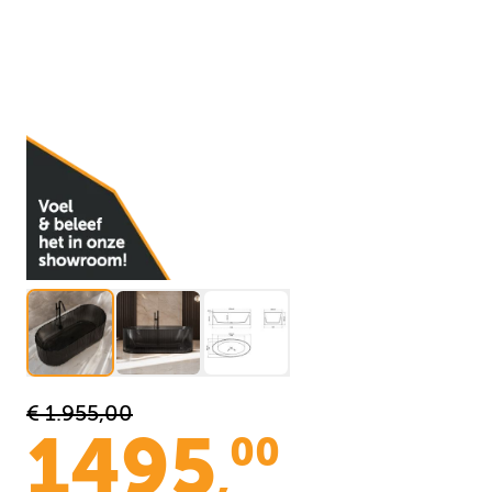
€ 1.955,00
1495
00
,