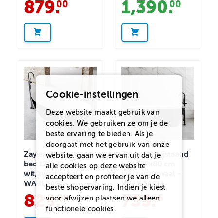
879
.
1,390
.
00
00
Cookie-instellingen
Deze website maakt gebruik van
cookies. We gebruiken ze om je de
beste ervaring te bieden. Als je
doorgaat met het gebruik van onze
Zaylee BK Vrijstaand
Zelda BK Vrijstaand
website, gaan we ervan uit dat je
bad 170x72 cm
bad 170x80 cm
alle cookies op deze website
wit/zwart ovaal -
wit/zwart ovaal -
accepteert en profiteer je van de
WAHLBACH
WAHLBACH
beste shopervaring. Indien je kiest
829
.
733
.
50
95
voor
afwijzen
plaatsen we alleen
functionele cookies.