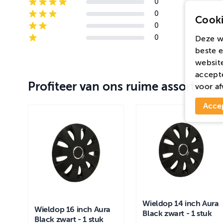
0
4-star reviews
0
Cooki
3-star reviews
0
2-star reviews
0
Deze w
1-star reviews
beste e
website
accepte
Profiteer van ons ruime assortimen
voor
af
Acce
Wieldop 14 inch Aura
Wieldop 16 inch Aura
Black zwart - 1 stuk
Black zwart - 1 stuk