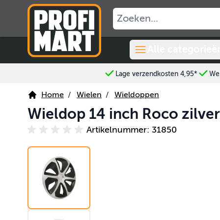
Ga naar de inhoud
Alle categorieë
Lage verzendkosten 4,95*
Wer
Home
/
Wielen
/
Wieldoppen
Wieldop 14 inch Roco zilver
Artikelnummer: 31850