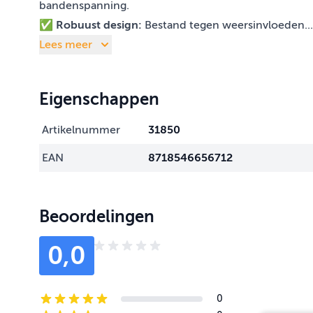
bandenspanning.
✅
Robuust design:
Bestand tegen weersinvloeden...
Lees meer
Eigenschappen
Artikelnummer
31850
EAN
8718546656712
Beoordelingen
0,0
0
5-star reviews