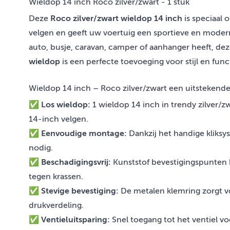
Wieldop 14 inch Roco zilver/zwart - 1 stuk
Deze
Roco zilver/zwart wieldop 14 inch
is speciaal 
velgen en geeft uw voertuig een sportieve en modern
auto, busje, caravan, camper of aanhanger heeft, de
wieldop
is een perfecte toevoeging voor stijl en funct
Wieldop 14 inch – Roco zilver/zwart een uitstekend
✅
Los wieldop:
1 wieldop 14 inch in trendy zilver/zw
14-inch velgen.
✅
Eenvoudige montage:
Dankzij het handige kliks
nodig.
✅
Beschadigingsvrij:
Kunststof bevestigingspunten
tegen krassen.
✅
Stevige bevestiging:
De metalen klemring zorgt v
drukverdeling.
✅
Ventieluitsparing:
Snel toegang tot het ventiel v