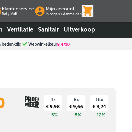
View cart, Wink
Klantenservice
Mijn account
Bel / Mail
Inloggen
/
Aanmelden
n
Ventilatie
Sanitair
Uitverkoop
n bedenktijd
Webwinkelkeur
9,4/10
0
4x
8x
16x
€ 9,98
€ 9,66
€ 9,24
- 5%
- 8%
- 12%