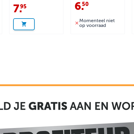
6
.
50
7
.
95
Momenteel niet
op voorraad