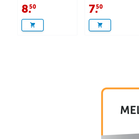
8
.
7
.
50
50