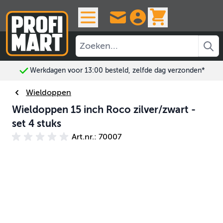
Ga naar de inhoud
View cart, 
Werkdagen voor 13:00 besteld, zelfde dag verzonden*
Wieldoppen
Wieldoppen 15 inch Roco zilver/zwart -
set 4 stuks
Art.nr.: 70007