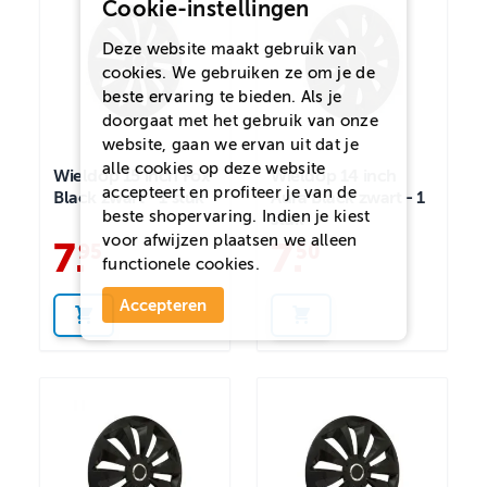
Cookie-instellingen
Deze website maakt gebruik van
cookies. We gebruiken ze om je de
beste ervaring te bieden. Als je
doorgaat met het gebruik van onze
website, gaan we ervan uit dat je
alle cookies op deze website
Wieldop 15 inch Fox
Wieldop 14 inch
accepteert en profiteer je van de
Black zwart - 1 stuk
Aura Black zwart - 1
beste shopervaring. Indien je kiest
stuk
voor
afwijzen
plaatsen we alleen
7
.
7
.
95
50
functionele cookies.
Accepteren