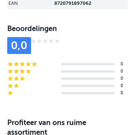
EAN
8720791897062
Beoordelingen
0,0
0
5-star reviews
0
4-star reviews
0
3-star reviews
0
2-star reviews
0
1-star reviews
Profiteer van ons ruime
assortiment