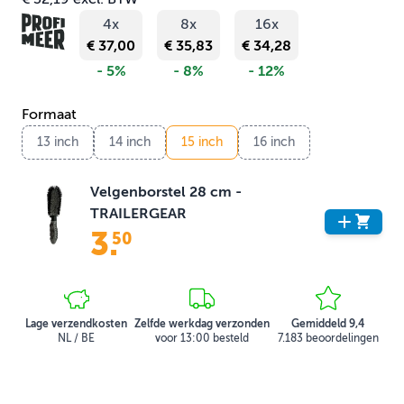
4x
8x
16x
€ 37,00
€ 35,83
€ 34,28
- 5%
- 8%
- 12%
Formaat
13 inch
14 inch
15 inch
16 inch
Velgenborstel 28 cm -
TRAILERGEAR
3
.
50
Lage verzendkosten
Zelfde werkdag verzonden
Gemiddeld 9,4
NL / BE
voor 13:00 besteld
7.183 beoordelingen