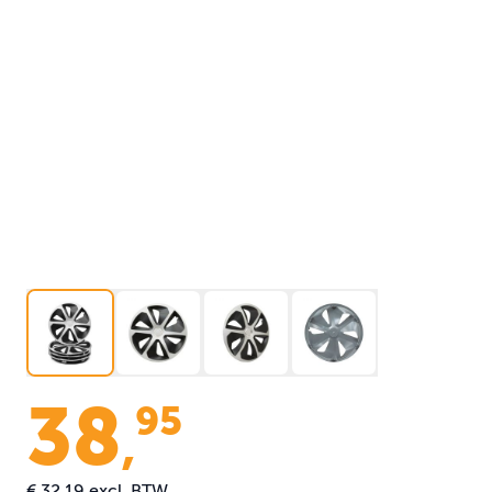
38
95
,
€ 32,19
excl. BTW