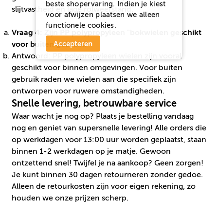
beste shopervaring. Indien je kiest
slijtvastheid en lage rolweerstand.
voor
afwijzen
plaatsen we alleen
functionele cookies.
Vraag 4: Zijn PP polypropyleen "bokwielen geschikt
Accepteren
voor buiten gebruik?
Antwoord: PP polypropyleen wielen zijn vooral
geschikt voor binnen omgevingen. Voor buiten
gebruik raden we wielen aan die specifiek zijn
ontworpen voor ruwere omstandigheden.
Snelle levering, betrouwbare service
Waar wacht je nog op? Plaats je bestelling vandaag
nog en geniet van super­snelle levering! Alle orders die
op werkdagen voor 13:00 uur worden geplaatst, staan
binnen 1-2 werkdagen op je matje. Gewoon
ontzettend snel! Twijfel je na aankoop? Geen zorgen!
Je kunt
binnen 30 dagen retourneren
zonder gedoe.
Alleen de retourkosten zijn voor eigen rekening, zo
houden we onze prijzen scherp.