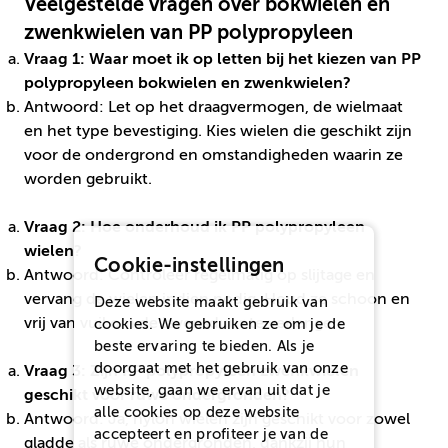
Veelgestelde vragen over bokwielen en
zwenkwielen van PP polypropyleen
Vraag 1: Waar moet ik op letten bij het kiezen van PP
polypropyleen bokwielen en zwenkwielen?
Antwoord: Let op het draagvermogen, de wielmaat
en het type bevestiging. Kies wielen die geschikt zijn
voor de ondergrond en omstandigheden waarin ze
worden gebruikt.
Vraag 2: Hoe onderhoud ik PP polypropyleen
wielen?
Cookie-instellingen
Antwoord: Controleer regelmatig op slijtage en
vervang de wielen indien nodig. Houd ze schoon en
Deze website maakt gebruik van
vrij van vuil om de levensduur te verlengen.
cookies. We gebruiken ze om je de
beste ervaring te bieden. Als je
doorgaat met het gebruik van onze
Vraag 3: Zijn PP polypropyleen zwenkwielen
website, gaan we ervan uit dat je
geschikt voor ruwe ondergronden?
alle cookies op deze website
Antwoord: Ja, nylon wielen zijn geschikt voor zowel
accepteert en profiteer je van de
gladde als ruwe ondergronden, dankzij hun