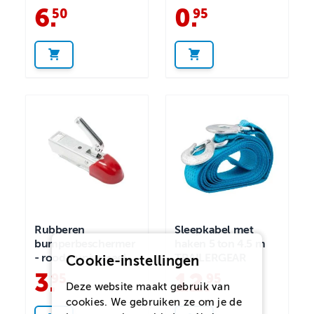
6
.
0
.
50
95
Rubberen
Sleepkabel met
bumperbeschermer
haken 5 ton 4.5 m
- rood - universeel
TRAILERGEAR
Cookie-instellingen
3
.
12
.
95
95
Deze website maakt gebruik van
cookies. We gebruiken ze om je de