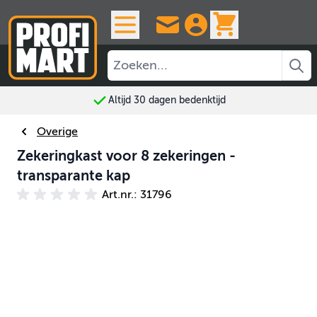
Ga naar de inhoud
View cart, 
Altijd 30 dagen bedenktijd
Overige
Zekeringkast voor 8 zekeringen -
transparante kap
Art.nr.: 31796