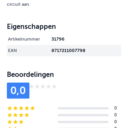
circuit aan.
Eigenschappen
Artikelnummer
31796
EAN
8717211007798
Beoordelingen
0,0
0
5-star reviews
0
4-star reviews
0
3-star reviews