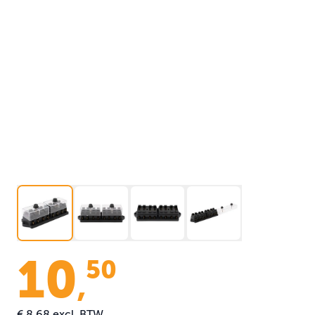
10
50
,
€ 8,68
excl. BTW